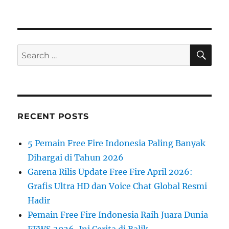
SE
Search
for:
RECENT POSTS
5 Pemain Free Fire Indonesia Paling Banyak
Dihargai di Tahun 2026
Garena Rilis Update Free Fire April 2026:
Grafis Ultra HD dan Voice Chat Global Resmi
Hadir
Pemain Free Fire Indonesia Raih Juara Dunia
FFWS 2026, Ini Cerita di Balik