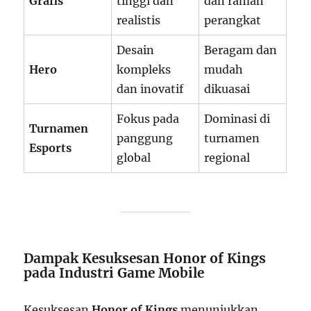
Grafis
tinggi dan
dan ramah
realistis
perangkat
Desain
Beragam dan
Hero
kompleks
mudah
dan inovatif
dikuasai
Fokus pada
Dominasi di
Turnamen
panggung
turnamen
Esports
global
regional
Dampak Kesuksesan Honor of Kings
pada Industri Game Mobile
Kesuksesan
Honor of Kings
menunjukkan