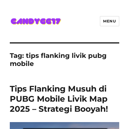
MENU
Candygg17 Angka Game Kini
Hadir Semakin Mantap Jackpot
Tag:
tips flanking livik pubg
mobile
Tips Flanking Musuh di
PUBG Mobile Livik Map
2025 – Strategi Booyah!