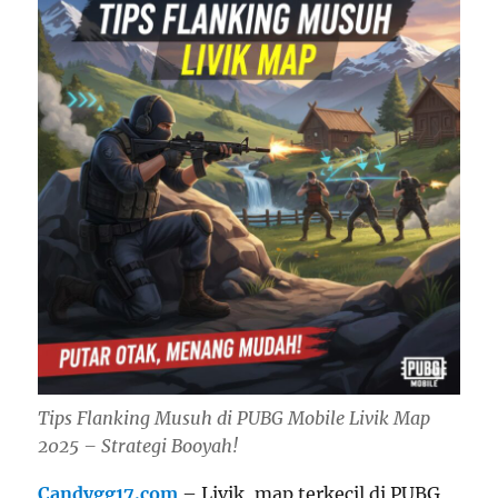
Tips Flanking Musuh di PUBG Mobile Livik Map
2025 – Strategi Booyah!
Candygg17.com
– Livik, map terkecil di PUBG