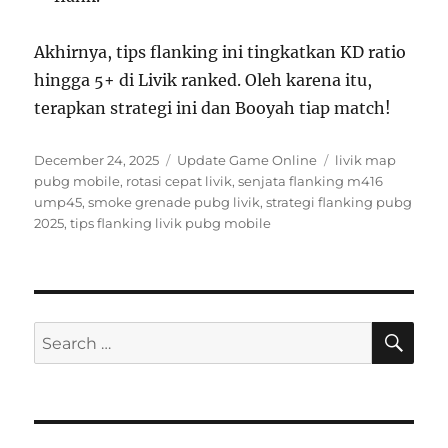
Akhirnya, tips flanking ini tingkatkan KD ratio
hingga 5+ di Livik ranked. Oleh karena itu,
terapkan strategi ini dan Booyah tiap match!
Posted
Categories
Tags
December 24, 2025
Update Game Online
livik map
on
pubg mobile
,
rotasi cepat livik
,
senjata flanking m416
ump45
,
smoke grenade pubg livik
,
strategi flanking pubg
2025
,
tips flanking livik pubg mobile
SE
Search
for: