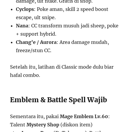
damage, ult nuke. Gratis di shop.
Cyclops
: Poke aman, skill 2 speed boost
escape, ult snipe.
Nana
: CC transform musuh jadi sheep, poke
+ support hybrid.
Chang’e / Aurora
: Area damage mudah,
freeze/stun CC.
Setelah itu, latihan di Classic mode dulu biar
hafal combo.
Emblem & Battle Spell Wajib
Sementara itu, pakai
Mage Emblem Lv.60
:
Talent
Mystery Shop
(diskon item)