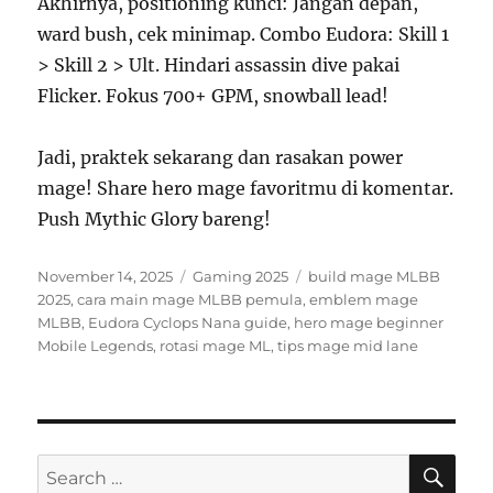
Akhirnya, positioning kunci: Jangan depan,
ward bush, cek minimap. Combo Eudora: Skill 1
> Skill 2 > Ult. Hindari assassin dive pakai
Flicker. Fokus 700+ GPM, snowball lead!
Jadi, praktek sekarang dan rasakan power
mage! Share hero mage favoritmu di komentar.
Push Mythic Glory bareng!
Posted
Categories
Tags
November 14, 2025
Gaming 2025
build mage MLBB
on
2025
,
cara main mage MLBB pemula
,
emblem mage
MLBB
,
Eudora Cyclops Nana guide
,
hero mage beginner
Mobile Legends
,
rotasi mage ML
,
tips mage mid lane
SE
Search