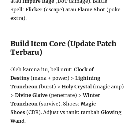
atau
Impure Rage
(DoT damage). Battle
Spell:
Flicker
(escape) atau
Flame Shot
(poke
extra).
Build Item Core (Update Patch
Terbaru)
Oleh karena itu, beli urut:
Clock of
Destiny
(mana + power) >
Lightning
Truncheon
(burst) >
Holy Crystal
(magic amp)
>
Divine Glaive
(penetrate) >
Winter
Truncheon
(survive). Shoes:
Magic
Shoes
(CDR). Adjust vs tank: tambah
Glowing
Wand
.