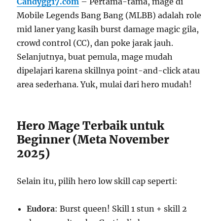
Candygg17.com
– Pertama-tama, mage di
Mobile Legends Bang Bang (MLBB) adalah role
mid laner yang kasih burst damage magic gila,
crowd control (CC), dan poke jarak jauh.
Selanjutnya, buat pemula, mage mudah
dipelajari karena skillnya point-and-click atau
area sederhana. Yuk, mulai dari hero mudah!
Hero Mage Terbaik untuk
Beginner (Meta November
2025)
Selain itu, pilih hero low skill cap seperti:
Eudora
: Burst queen! Skill 1 stun + skill 2