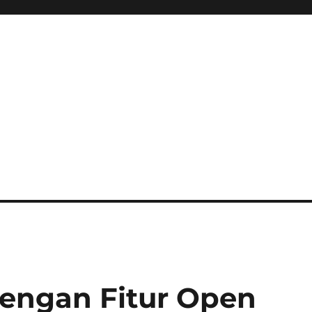
ini Hadir Semakin Mantap Ja
dengan Fitur Open