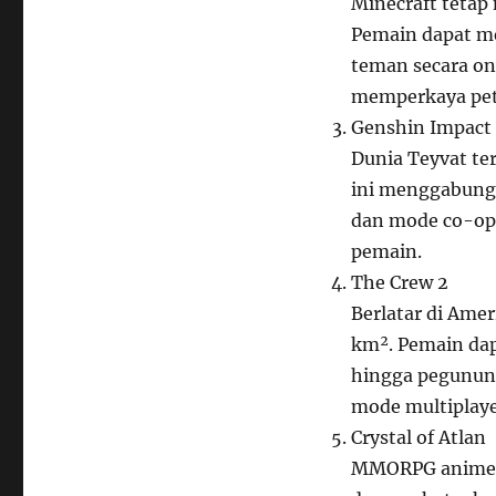
Minecraft tetap 
Pemain dapat m
teman secara on
memperkaya pet
Genshin Impact
Dunia Teyvat te
ini menggabung
dan mode co-op
pemain.
The Crew 2
Berlatar di Ame
km². Pemain dap
hingga pegunung
mode multiplaye
Crystal of Atlan
MMORPG anime te