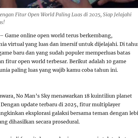
ngan Fitur Open World Paling Luas di 2025, Siap Jelajahi
s!
– Game online open world terus berkembang,
 virtual yang luas dan imersif untuk dijelajahi. Di tah
game baru dan yang sudah populer memperluas batas
n fitur open world terbesar. Berikut adalah 10 game
nia paling luas yang wajib kamu coba tahun ini.
awara, No Man’s Sky menawarkan 18 kuintiliun planet
. Dengan update terbaru di 2025, fitur multiplayer
ngkinkan eksplorasi galaksi bersama teman dengan leb
ng dihasilkan secara prosedural.