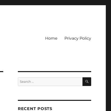
Home
Privacy Policy
ckpot
SEARCH
Search
for:
RECENT POSTS