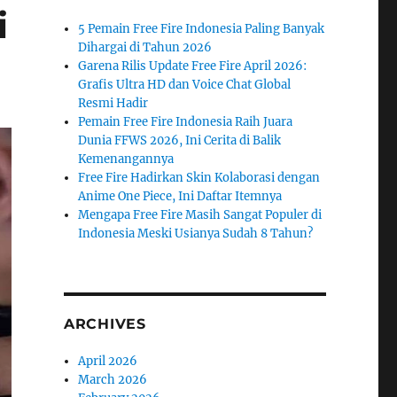
i
5 Pemain Free Fire Indonesia Paling Banyak
Dihargai di Tahun 2026
Garena Rilis Update Free Fire April 2026:
Grafis Ultra HD dan Voice Chat Global
Resmi Hadir
Pemain Free Fire Indonesia Raih Juara
Dunia FFWS 2026, Ini Cerita di Balik
Kemenangannya
Free Fire Hadirkan Skin Kolaborasi dengan
Anime One Piece, Ini Daftar Itemnya
Mengapa Free Fire Masih Sangat Populer di
Indonesia Meski Usianya Sudah 8 Tahun?
ARCHIVES
April 2026
March 2026