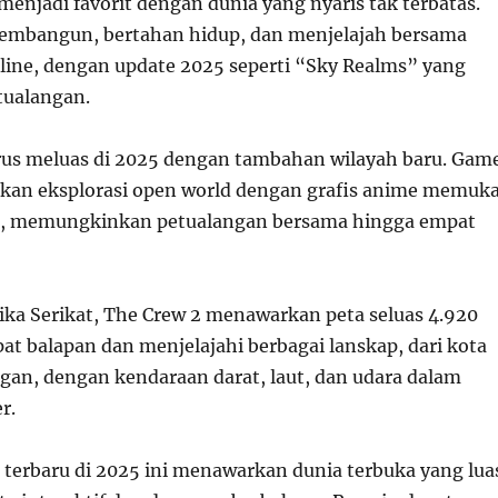
menjadi favorit dengan dunia yang nyaris tak terbatas.
embangun, bertahan hidup, dan menjelajah bersama
line, dengan update 2025 seperti “Sky Realms” yang
ualangan.
rus meluas di 2025 dengan tambahan wilayah baru. Gam
kan eksplorasi open world dengan grafis anime memuk
, memungkinkan petualangan bersama hingga empat
rika Serikat, The Crew 2 menawarkan peta seluas 4.920
at balapan dan menjelajahi berbagai lanskap, dari kota
an, dengan kendaraan darat, laut, dan udara dalam
r.
rbaru di 2025 ini menawarkan dunia terbuka yang lua