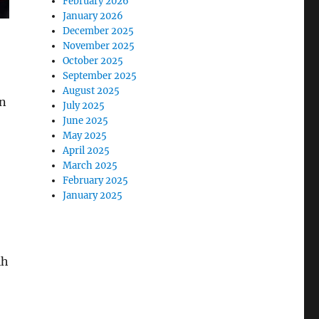
February 2026
January 2026
December 2025
November 2025
October 2025
September 2025
August 2025
un
July 2025
June 2025
May 2025
April 2025
March 2025
February 2025
January 2025
ih