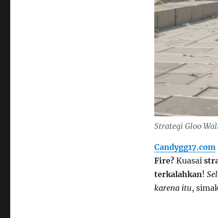
Strategi Gloo Wa
Candygg17.com
Fire?
Kuasai
str
terkalahkan
!
Sel
karena itu
, sima