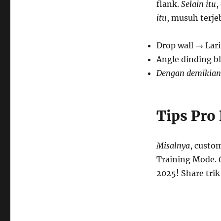
flank.
Selain itu
,
itu
, musuh terj
Drop wall → Lari
Angle dinding b
Dengan demikian
Tips Pro
Misalnya
, custo
Training Mode.
2025! Share tri