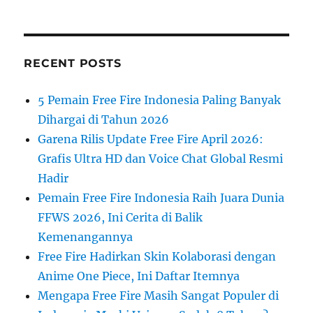
RECENT POSTS
5 Pemain Free Fire Indonesia Paling Banyak
Dihargai di Tahun 2026
Garena Rilis Update Free Fire April 2026:
Grafis Ultra HD dan Voice Chat Global Resmi
Hadir
Pemain Free Fire Indonesia Raih Juara Dunia
FFWS 2026, Ini Cerita di Balik
Kemenangannya
Free Fire Hadirkan Skin Kolaborasi dengan
Anime One Piece, Ini Daftar Itemnya
Mengapa Free Fire Masih Sangat Populer di