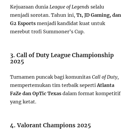
Kejuaraan dunia
League of Legends
selalu
menjadi sorotan. Tahun ini,
T1, JD Gaming, dan
G2 Esports
menjadi kandidat kuat untuk
merebut trofi Summoner’s Cup.
3. Call of Duty League Championship
2025
Turnamen puncak bagi komunitas
Call of Duty
,
mempertemukan tim terbaik seperti
Atlanta
FaZe dan OpTic Texas
dalam format kompetitif
yang ketat.
4. Valorant Champions 2025