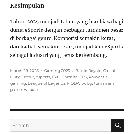
Kesimpulan
Tahun 2025 menjadi tahun yang luar biasa bagi
dunia eSports dengan berbagai turnamen besar
di berbagai genre. Kompetisi semakin ketat,
dan hadiah semakin besar, menjadikan eSports
sebagai industri yang terus berkembang.
Posted
Categories
Tags
March 28, 2025
Gaming 2025
Battle Royale
,
Call of
on
Duty
,
Dota 2
,
esports
,
EVO
,
Fortnite
,
FPS
,
kompetisi
gaming
,
League of Legends
,
MOBA
,
pubg
,
turnamen
game
,
Valorant
SE
Search
for: