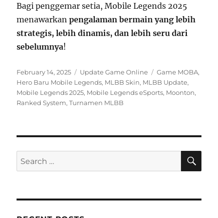
Bagi penggemar setia, Mobile Legends 2025
menawarkan
pengalaman bermain yang lebih
strategis, lebih dinamis, dan lebih seru dari
sebelumnya
!
Posted
Categories
Tags
February 14, 2025
Update Game Online
Game MOBA
,
on
Hero Baru Mobile Legends
,
MLBB Skin
,
MLBB Update
,
Mobile Legends 2025
,
Mobile Legends eSports
,
Moonton
,
Ranked System
,
Turnamen MLBB
SE
Search
for: