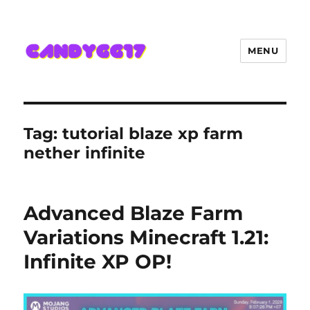
MENU
Candygg17 Angka Game Kini
Hadir Semakin Mantap Jackpot
Tag:
tutorial blaze xp farm
nether infinite
Advanced Blaze Farm
Variations Minecraft 1.21:
Infinite XP OP!