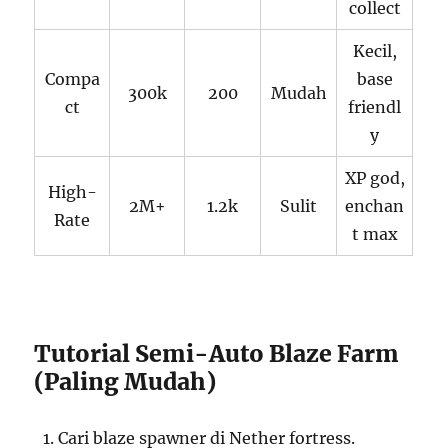
collect
Kecil,
Compa
base
300k
200
Mudah
ct
friendl
y
XP god,
High-
2M+
1.2k
Sulit
enchan
Rate
t max
Tutorial Semi-Auto Blaze Farm
(Paling Mudah)
Cari blaze spawner di Nether fortress.