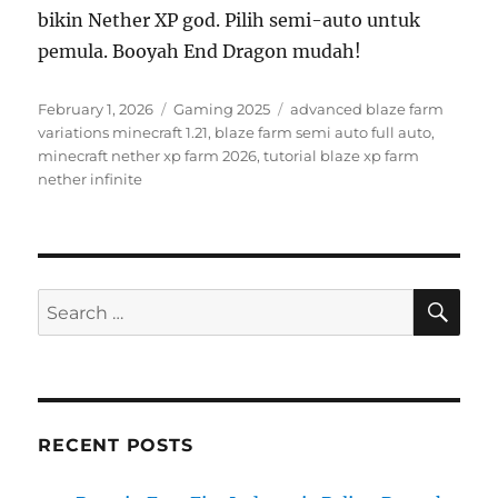
bikin Nether XP god. Pilih semi-auto untuk
pemula. Booyah End Dragon mudah!
Posted
Categories
Tags
February 1, 2026
Gaming 2025
advanced blaze farm
on
variations minecraft 1.21
,
blaze farm semi auto full auto
,
minecraft nether xp farm 2026
,
tutorial blaze xp farm
nether infinite
SE
Search
for:
RECENT POSTS