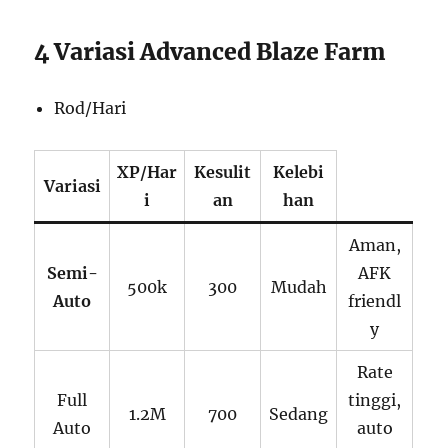
4 Variasi Advanced Blaze Farm
Rod/Hari
XP/Har
Kesulit
Kelebi
Variasi
i
an
han
Aman,
Semi-
AFK
500k
300
Mudah
Auto
friendl
y
Rate
Full
tinggi,
1.2M
700
Sedang
Auto
auto