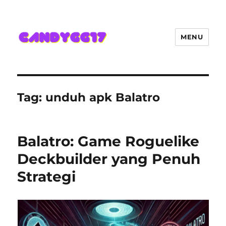
MENU
Candygg17 Angka Game Kini
Hadir Semakin Mantap Jackpot
Tag:
unduh apk Balatro
Balatro: Game Roguelike
Deckbuilder yang Penuh
Strategi