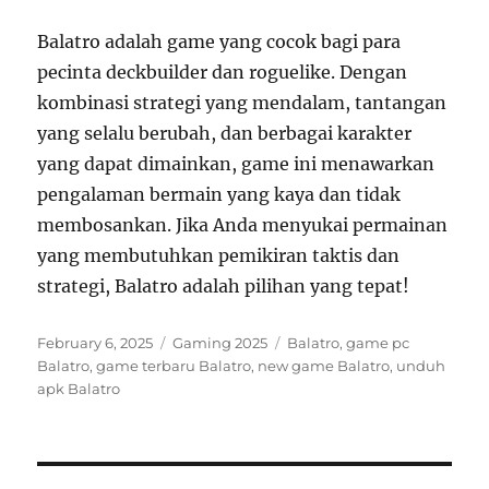
Balatro adalah game yang cocok bagi para
pecinta deckbuilder dan roguelike. Dengan
kombinasi strategi yang mendalam, tantangan
yang selalu berubah, dan berbagai karakter
yang dapat dimainkan, game ini menawarkan
pengalaman bermain yang kaya dan tidak
membosankan. Jika Anda menyukai permainan
yang membutuhkan pemikiran taktis dan
strategi, Balatro adalah pilihan yang tepat!
Posted
Categories
Tags
February 6, 2025
Gaming 2025
Balatro
,
game pc
on
Balatro
,
game terbaru Balatro
,
new game Balatro
,
unduh
apk Balatro