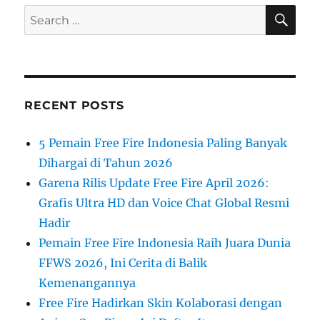
SE
Search
for:
RECENT POSTS
5 Pemain Free Fire Indonesia Paling Banyak
Dihargai di Tahun 2026
Garena Rilis Update Free Fire April 2026:
Grafis Ultra HD dan Voice Chat Global Resmi
Hadir
Pemain Free Fire Indonesia Raih Juara Dunia
FFWS 2026, Ini Cerita di Balik
Kemenangannya
Free Fire Hadirkan Skin Kolaborasi dengan