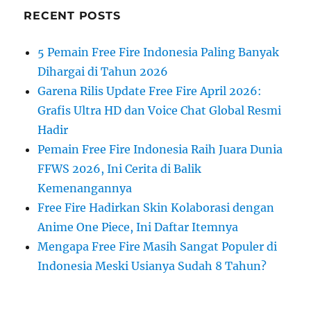
RECENT POSTS
5 Pemain Free Fire Indonesia Paling Banyak
Dihargai di Tahun 2026
Garena Rilis Update Free Fire April 2026:
Grafis Ultra HD dan Voice Chat Global Resmi
Hadir
Pemain Free Fire Indonesia Raih Juara Dunia
FFWS 2026, Ini Cerita di Balik
Kemenangannya
Free Fire Hadirkan Skin Kolaborasi dengan
Anime One Piece, Ini Daftar Itemnya
Mengapa Free Fire Masih Sangat Populer di
Indonesia Meski Usianya Sudah 8 Tahun?