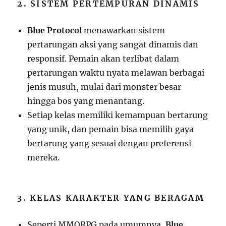
2. SISTEM PERTEMPURAN DINAMIS
Blue Protocol
menawarkan sistem
pertarungan aksi yang sangat dinamis dan
responsif. Pemain akan terlibat dalam
pertarungan waktu nyata melawan berbagai
jenis musuh, mulai dari monster besar
hingga bos yang menantang.
Setiap kelas memiliki kemampuan bertarung
yang unik, dan pemain bisa memilih gaya
bertarung yang sesuai dengan preferensi
mereka.
3. KELAS KARAKTER YANG BERAGAM
Seperti MMORPG pada umumnya,
Blue