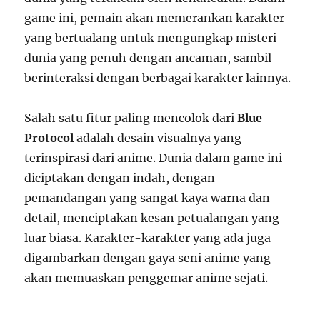
game ini, pemain akan memerankan karakter
yang bertualang untuk mengungkap misteri
dunia yang penuh dengan ancaman, sambil
berinteraksi dengan berbagai karakter lainnya.
Salah satu fitur paling mencolok dari
Blue
Protocol
adalah desain visualnya yang
terinspirasi dari anime. Dunia dalam game ini
diciptakan dengan indah, dengan
pemandangan yang sangat kaya warna dan
detail, menciptakan kesan petualangan yang
luar biasa. Karakter-karakter yang ada juga
digambarkan dengan gaya seni anime yang
akan memuaskan penggemar anime sejati.