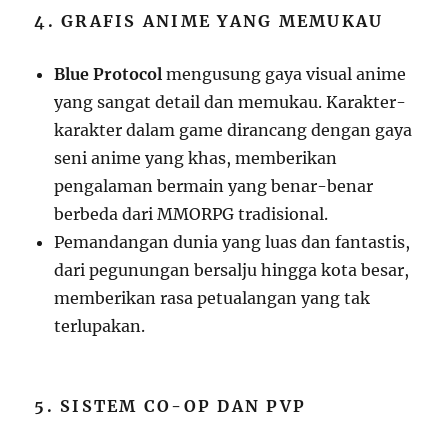
4. GRAFIS ANIME YANG MEMUKAU
Blue Protocol
mengusung gaya visual anime
yang sangat detail dan memukau. Karakter-
karakter dalam game dirancang dengan gaya
seni anime yang khas, memberikan
pengalaman bermain yang benar-benar
berbeda dari MMORPG tradisional.
Pemandangan dunia yang luas dan fantastis,
dari pegunungan bersalju hingga kota besar,
memberikan rasa petualangan yang tak
terlupakan.
5. SISTEM CO-OP DAN PVP