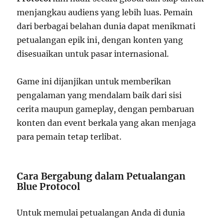
menjangkau audiens yang lebih luas. Pemain
dari berbagai belahan dunia dapat menikmati
petualangan epik ini, dengan konten yang
disesuaikan untuk pasar internasional.
Game ini dijanjikan untuk memberikan
pengalaman yang mendalam baik dari sisi
cerita maupun gameplay, dengan pembaruan
konten dan event berkala yang akan menjaga
para pemain tetap terlibat.
Cara Bergabung dalam Petualangan
Blue Protocol
Untuk memulai petualangan Anda di dunia