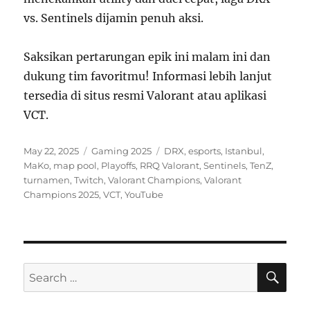
vs. Sentinels dijamin penuh aksi.
Saksikan pertarungan epik ini malam ini dan
dukung tim favoritmu! Informasi lebih lanjut
tersedia di situs resmi Valorant atau aplikasi
VCT.
Posted
Categories
Tags
May 22, 2025
Gaming 2025
DRX
,
esports
,
Istanbul
,
on
MaKo
,
map pool
,
Playoffs
,
RRQ Valorant
,
Sentinels
,
TenZ
,
turnamen
,
Twitch
,
Valorant Champions
,
Valorant
Champions 2025
,
VCT
,
YouTube
SE
Search
for: