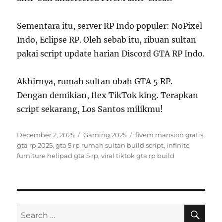
Sementara itu, server RP Indo populer: NoPixel
Indo, Eclipse RP. Oleh sebab itu, ribuan sultan
pakai script update harian Discord GTA RP Indo.
Akhirnya, rumah sultan ubah GTA 5 RP.
Dengan demikian, flex TikTok king. Terapkan
script sekarang, Los Santos milikmu!
Posted
Categories
Tags
December 2, 2025
Gaming 2025
fivem mansion gratis
on
gta rp 2025
,
gta 5 rp rumah sultan build script
,
infinite
furniture helipad gta 5 rp
,
viral tiktok gta rp build
SE
Search