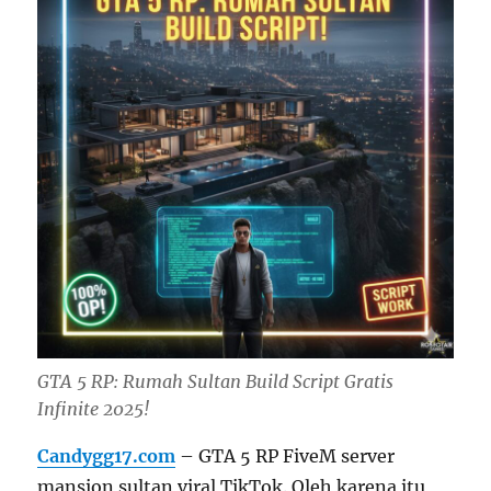
GTA 5 RP: Rumah Sultan Build Script Gratis
Infinite 2025!
Candygg17.com
– GTA 5 RP FiveM server
mansion sultan viral TikTok. Oleh karena itu,