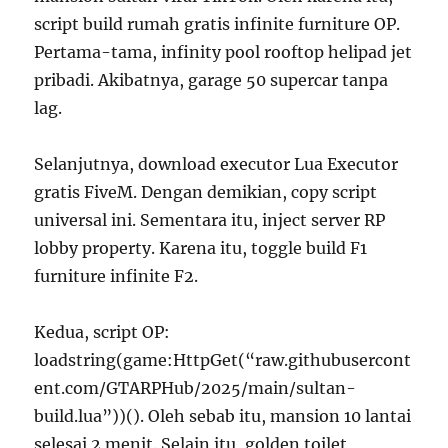
script build rumah gratis infinite furniture OP.
Pertama-tama, infinity pool rooftop helipad jet
pribadi. Akibatnya, garage 50 supercar tanpa
lag.
Selanjutnya, download executor Lua Executor
gratis FiveM. Dengan demikian, copy script
universal ini. Sementara itu, inject server RP
lobby property. Karena itu, toggle build F1
furniture infinite F2.
Kedua, script OP:
loadstring(game:HttpGet(“raw.githubusercont
ent.com/GTARPHub/2025/main/sultan-
build.lua”))(). Oleh sebab itu, mansion 10 lantai
selesai 2 menit. Selain itu, golden toilet