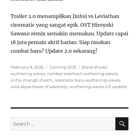
Trailer 2.0 menampilkan Jinhsi vs Leviathan
cinematic yang sangat epik. OST Hiroyuki
Sawano remix semakin memukau. Update capai
18 juta pemain aktif harian. Siap rasakan
combat baru? Update 2.0 sekarang!
Posted
Categories
Tags
February 8, 2026
Gaming 2025
black shores
on
wuthering waves
,
combat overhaul wuthering waves
,
jinhsi changli zhezhi
,
resonator baru wuthering waves
,
void abyss tower of adversity
,
wuthering waves 2.0 update
SE
Search
for: