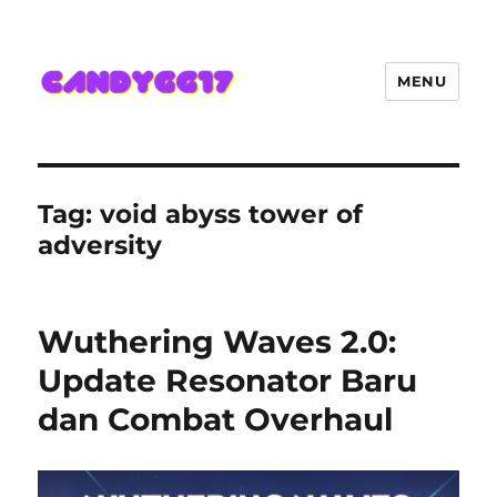
MENU
Candygg17 Angka Game Kini
Hadir Semakin Mantap Jackpot
Tag:
void abyss tower of
adversity
Wuthering Waves 2.0:
Update Resonator Baru
dan Combat Overhaul