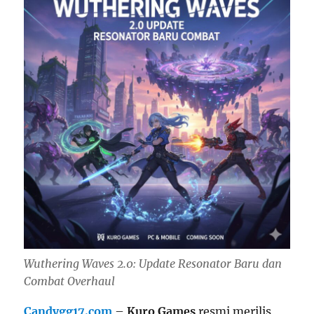
Wuthering Waves 2.0: Update Resonator Baru dan
Combat Overhaul
Candygg17.com
–
Kuro Games
resmi merilis