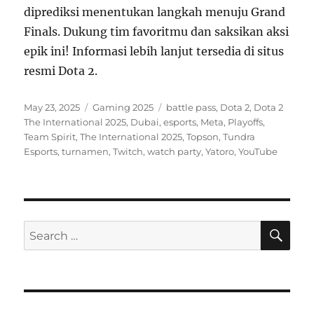
diprediksi menentukan langkah menuju Grand
Finals. Dukung tim favoritmu dan saksikan aksi
epik ini! Informasi lebih lanjut tersedia di situs
resmi Dota 2.
Posted
Categories
Tags
May 23, 2025
Gaming 2025
battle pass
,
Dota 2
,
Dota 2
on
The International 2025
,
Dubai
,
esports
,
Meta
,
Playoffs
,
Team Spirit
,
The International 2025
,
Topson
,
Tundra
Esports
,
turnamen
,
Twitch
,
watch party
,
Yatoro
,
YouTube
SE
Search
for: