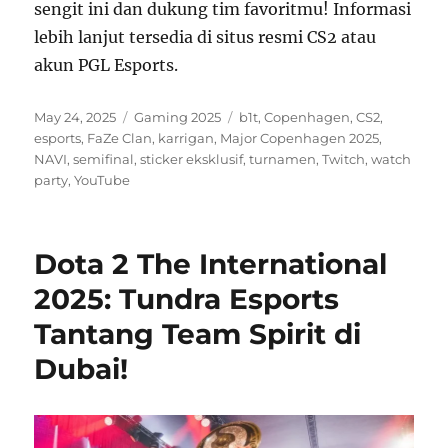
sengit ini dan dukung tim favoritmu! Informasi
lebih lanjut tersedia di situs resmi CS2 atau
akun PGL Esports.
Posted
Categories
Tags
May 24, 2025
Gaming 2025
b1t
,
Copenhagen
,
CS2
,
on
esports
,
FaZe Clan
,
karrigan
,
Major Copenhagen 2025
,
NAVI
,
semifinal
,
sticker eksklusif
,
turnamen
,
Twitch
,
watch
party
,
YouTube
Dota 2 The International
2025: Tundra Esports
Tantang Team Spirit di
Dubai!