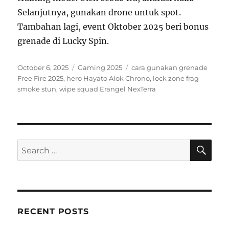
Selanjutnya, gunakan drone untuk spot.
Tambahan lagi, event Oktober 2025 beri bonus
grenade di Lucky Spin.
Posted
Categories
Tags
October 6, 2025
Gaming 2025
cara gunakan grenade
on
Free Fire 2025
,
hero Hayato Alok Chrono
,
lock zone frag
smoke stun
,
wipe squad Erangel NexTerra
SE
Search
for:
RECENT POSTS