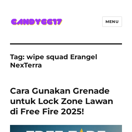
MENU
Candygg17 Angka Game Kini
Hadir Semakin Mantap Jackpot
Tag:
wipe squad Erangel
NexTerra
Cara Gunakan Grenade
untuk Lock Zone Lawan
di Free Fire 2025!