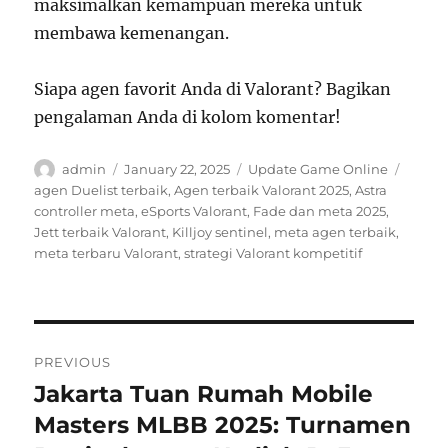
maksimalkan kemampuan mereka untuk
membawa kemenangan.
Siapa agen favorit Anda di Valorant? Bagikan
pengalaman Anda di kolom komentar!
Author
Posted
Categories
Tags
admin
January 22, 2025
Update Game Online
on
agen Duelist terbaik
,
Agen terbaik Valorant 2025
,
Astra
controller meta
,
eSports Valorant
,
Fade dan meta 2025
,
Jett terbaik Valorant
,
Killjoy sentinel
,
meta agen terbaik
,
meta terbaru Valorant
,
strategi Valorant kompetitif
Post
PREVIOUS
navigation
Jakarta Tuan Rumah Mobile
Previous
post:
Masters MLBB 2025: Turnamen