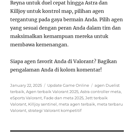
Reyna untuk duel cepat hingga Astra dan
Killjoy untuk kontrol map, pilihan agen
tergantung pada gaya bermain Anda. Pilih agen
yang sesuai dengan peran Anda dalam tim dan
maksimalkan kemampuan mereka untuk
membawa kemenangan.
Siapa agen favorit Anda di Valorant? Bagikan
pengalaman Anda di kolom komentar!
Posted
Categories
Tags
January 22, 2025
Update Game Online
agen Duelist
on
terbaik
,
Agen terbaik Valorant 2025
,
Astra controller meta
,
eSports Valorant
,
Fade dan meta 2025
,
Jett terbaik
Valorant
,
Killjoy sentinel
,
meta agen terbaik
,
meta terbaru
Valorant
,
strategi Valorant kompetitif