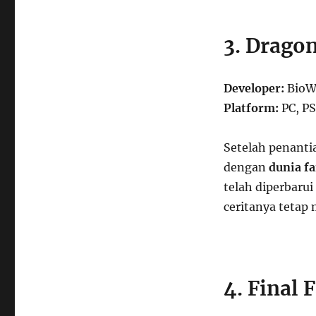
3. Drago
Developer:
BioW
Platform:
PC, PS
Setelah penanti
dengan
dunia fa
telah diperbaru
ceritanya teta
4. Final 