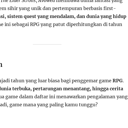
g
The Elder Scrolls
,
Avowed
membawa dunia fantasi yang
em sihir yang unik dan pertempuran berbasis first-
si, sistem quest yang mendalam, dan dunia yang hidup
 ini sebagai RPG yang patut diperhitungkan di tahun
n
jadi tahun yang luar biasa bagi penggemar game
RPG
.
dunia terbuka, pertarungan menantang, hingga cerita
ua game dalam daftar ini menawarkan pengalaman yang
 Jadi, game mana yang paling kamu tunggu?