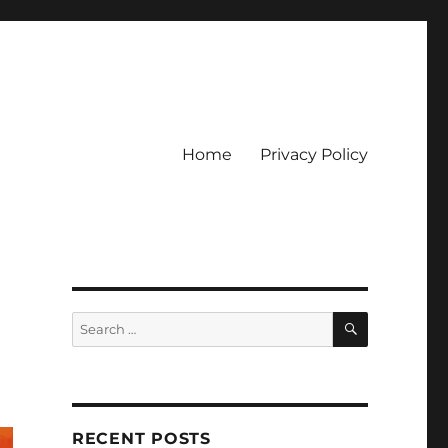
Home
Privacy Policy
ckpot
SEARCH
Search
for:
RECENT POSTS