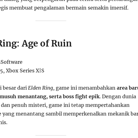
tegis membuat pengalaman bermain semakin imersif.
Ring: Age of Ruin
Software
5, Xbox Series X|S
i besar dari
Elden Ring
, game ini menambahkan
area bar
, musuh menantang, serta boss fight epik
. Dengan dunia
p dan penuh misteri, game ini tetap mempertahankan
ke yang menantang sambil memperkenalkan mekanik ba
is.