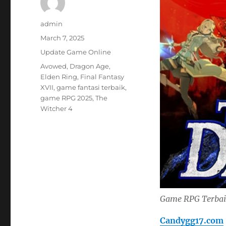
Author
admin
Posted
March 7, 2025
on
Categories
Update Game Online
Tags
Avowed
,
Dragon Age
,
Elden Ring
,
Final Fantasy
XVII
,
game fantasi terbaik
,
game RPG 2025
,
The
Witcher 4
Game RPG Terbaik
Candygg17.com