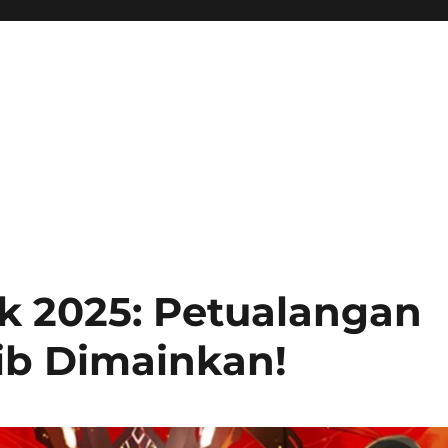
ini Hadir Semakin Mantap Ja
k 2025: Petualangan
ib Dimainkan!