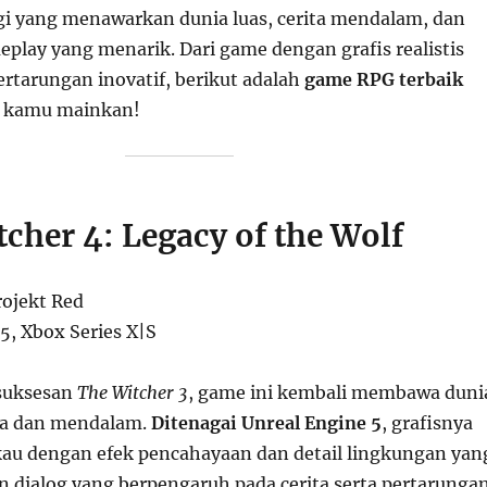
ggi yang menawarkan dunia luas, cerita mendalam, dan
lay yang menarik. Dari game dengan grafis realistis
ertarungan inovatif, berikut adalah
game RPG terbaik
b kamu mainkan!
tcher 4: Legacy of the Wolf
ojekt Red
5, Xbox Series X|S
suksesan
The Witcher 3
, game ini kembali membawa duni
ya dan mendalam.
Ditenagai Unreal Engine 5
, grafisnya
u dengan efek pencahayaan dan detail lingkungan yan
han dialog yang berpengaruh pada cerita serta pertarunga