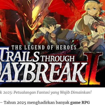
 2025: Petualangan Fantasi yang Wajib Dimainkan!
– Tahun 2025 menghadirkan banyak
game RPG