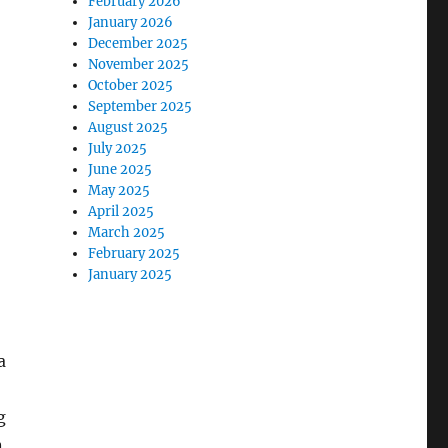
February 2026
January 2026
December 2025
November 2025
October 2025
September 2025
August 2025
July 2025
June 2025
May 2025
April 2025
March 2025
February 2025
January 2025
a
g
n