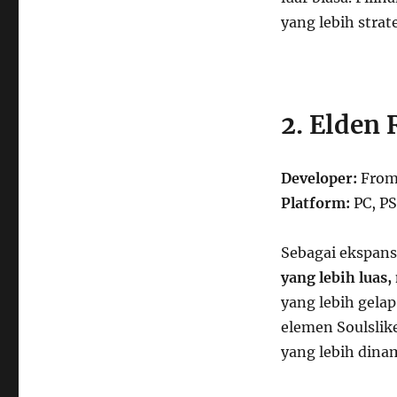
yang lebih stra
2. Elden 
Developer:
From
Platform:
PC, PS
Sebagai ekspans
yang lebih luas
yang lebih gela
elemen Soulsli
yang lebih dinam