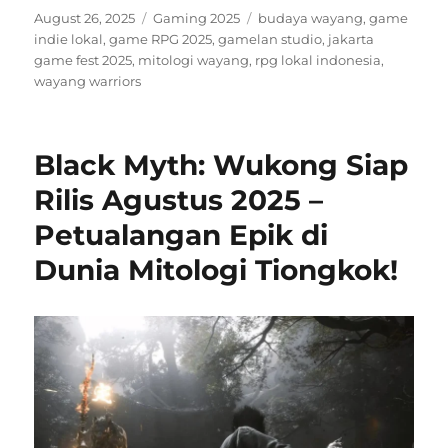
Posted
Categories
Tags
August 26, 2025
Gaming 2025
budaya wayang
,
game
on
indie lokal
,
game RPG 2025
,
gamelan studio
,
jakarta
game fest 2025
,
mitologi wayang
,
rpg lokal indonesia
,
wayang warriors
Black Myth: Wukong Siap
Rilis Agustus 2025 –
Petualangan Epik di
Dunia Mitologi Tiongkok!