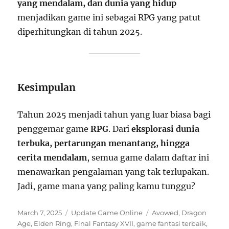
yang mendalam, dan dunia yang hidup
menjadikan game ini sebagai RPG yang patut
diperhitungkan di tahun 2025.
Kesimpulan
Tahun 2025 menjadi tahun yang luar biasa bagi
penggemar game
RPG
. Dari
eksplorasi dunia
terbuka, pertarungan menantang, hingga
cerita mendalam
, semua game dalam daftar ini
menawarkan pengalaman yang tak terlupakan.
Jadi, game mana yang paling kamu tunggu?
Posted
Categories
Tags
March 7, 2025
Update Game Online
Avowed
,
Dragon
on
Age
,
Elden Ring
,
Final Fantasy XVII
,
game fantasi terbaik
,