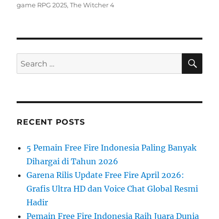
game RPG 2025
,
The Witcher 4
SE
Search
for:
RECENT POSTS
5 Pemain Free Fire Indonesia Paling Banyak
Dihargai di Tahun 2026
Garena Rilis Update Free Fire April 2026:
Grafis Ultra HD dan Voice Chat Global Resmi
Hadir
Pemain Free Fire Indonesia Raih Juara Dunia