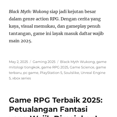
Black Myth: Wukong
siap jadi kejutan besar
dalam genre action RPG. Dengan cerita yang
kaya, visual memukau, dan gameplay penuh
tantangan, game ini layak masuk daftar wajib
main 2025.
Posted
Categories
Tags
May 2, 2025
Gaming 2025
Black Myth Wukong
,
game
on
mitologi tiongkok
,
game RPG 2025
,
Game Science
,
game
terbaru
,
pc game
,
PlayStation 5
,
Soulslike
,
Unreal Engine
5
,
xbox series
Game RPG Terbaik 2025:
Petualangan Fantasi