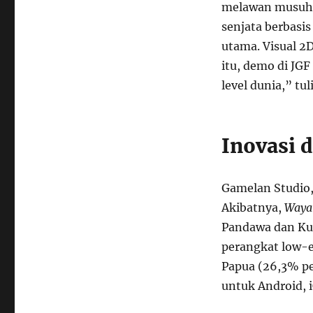
melawan musuh s
senjata berbasis
utama. Visual 2
itu, demo di JGF
level dunia,” tul
Inovasi 
Gamelan Studio, 
Akibatnya,
Waya
Pandawa dan Kur
perangkat low-en
Papua (26,3% pen
untuk Android, 