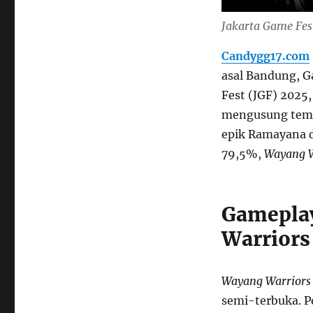
Jakarta Game Fes
Candygg17.com
asal Bandung, G
Fest (JGF) 2025
mengusung tema
epik Ramayana d
79,5%,
Wayang W
Gamepla
Warriors
Wayang Warriors
semi-terbuka. P