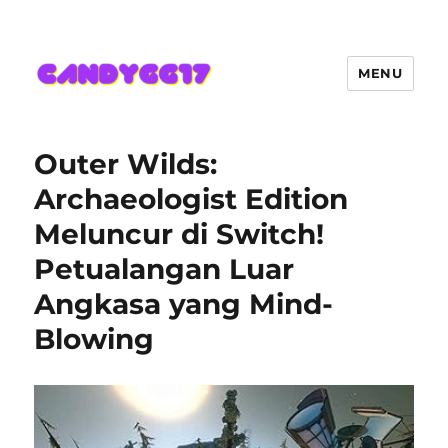
MENU
Candygg17 Angka Game Kini
Hadir Semakin Mantap Jackpot
Outer Wilds:
Archaeologist Edition
Meluncur di Switch!
Petualangan Luar
Angkasa yang Mind-
Blowing