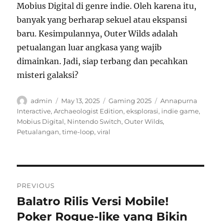
Mobius Digital di genre indie. Oleh karena itu,
banyak yang berharap sekuel atau ekspansi
baru. Kesimpulannya, Outer Wilds adalah
petualangan luar angkasa yang wajib
dimainkan. Jadi, siap terbang dan pecahkan
misteri galaksi?
Author
Posted
Categories
Tags
admin
May 13, 2025
Gaming 2025
Annapurna
on
Interactive
,
Archaeologist Edition
,
eksplorasi
,
indie game
,
Mobius Digital
,
Nintendo Switch
,
Outer Wilds
,
Petualangan
,
time-loop
,
viral
Post
PREVIOUS
navigation
Balatro Rilis Versi Mobile!
Previous
post:
Poker Rogue-like yang Bikin