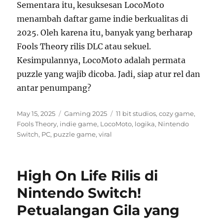
Sementara itu, kesuksesan LocoMoto
menambah daftar game indie berkualitas di
2025. Oleh karena itu, banyak yang berharap
Fools Theory rilis DLC atau sekuel.
Kesimpulannya, LocoMoto adalah permata
puzzle yang wajib dicoba. Jadi, siap atur rel dan
antar penumpang?
Posted
Categories
Tags
May 15, 2025
Gaming 2025
11 bit studios
,
cozy game
,
on
Fools Theory
,
indie game
,
LocoMoto
,
logika
,
Nintendo
Switch
,
PC
,
puzzle game
,
viral
High On Life Rilis di
Nintendo Switch!
Petualangan Gila yang