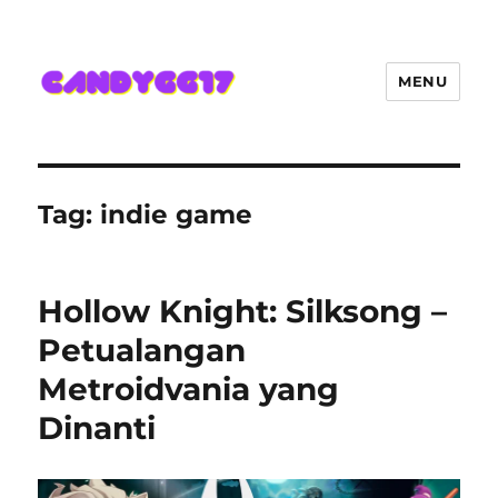
MENU
Candygg17 Angka Game Kini
Hadir Semakin Mantap Jackpot
Tag:
indie game
Hollow Knight: Silksong –
Petualangan
Metroidvania yang
Dinanti