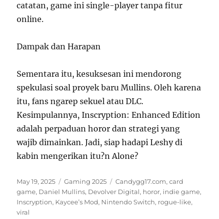
catatan, game ini single-player tanpa fitur
online.
Dampak dan Harapan
Sementara itu, kesuksesan ini mendorong
spekulasi soal proyek baru Mullins. Oleh karena
itu, fans ngarep sekuel atau DLC.
Kesimpulannya, Inscryption: Enhanced Edition
adalah perpaduan horor dan strategi yang
wajib dimainkan. Jadi, siap hadapi Leshy di
kabin mengerikan itu?n Alone?
Posted
Categories
Tags
May 19, 2025
Gaming 2025
Candygg17.com
,
card
on
game
,
Daniel Mullins
,
Devolver Digital
,
horor
,
indie game
,
Inscryption
,
Kaycee’s Mod
,
Nintendo Switch
,
rogue-like
,
viral