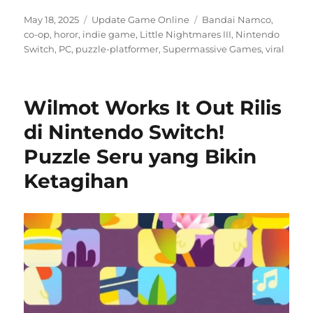
Posted
Categories
Tags
May 18, 2025
Update Game Online
Bandai Namco
,
on
co-op
,
horor
,
indie game
,
Little Nightmares III
,
Nintendo
Switch
,
PC
,
puzzle-platformer
,
Supermassive Games
,
viral
Wilmot Works It Out Rilis
di Nintendo Switch!
Puzzle Seru yang Bikin
Ketagihan