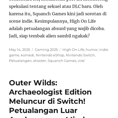
spekulasi tentang sekuel atau DLC baru. Oleh
karena itu, Squanch Games kini jadi sorotan di
scene indie. Kesimpulannya, High On Life
adalah petualangan absurd yang wajib dicoba.
Jadi, siap tembak alien sambil ngakak?
Posted
Categories
Tags
May 14, 2025
Gaming 2025
High On Life
,
humor
,
indie
on
game
,
komedi
,
Nintendo eShop
,
Nintendo Switch
,
Petualangan
,
shooter
,
Squanch Games
,
viral
Outer Wilds:
Archaeologist Edition
Meluncur di Switch!
Petualangan Luar