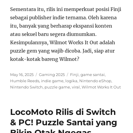
Sementara itu, rilis ini memperkuat posisi Finji
sebagai publisher indie ternama. Oleh karena
itu, banyak yang berharap ekspansi konten
atau sekuel baru segera diumumkan.
Kesimpulannya, Wilmot Works It Out adalah
puzzle gem yang wajib dicoba. Jadi, siap atur
kotak-kotak bareng Wilmot?
Posted
Categories
Tags
May 16, 2025
Gaming 2025
Finji
,
game santai
,
on
Humble Reeds
,
indie game
,
logika
,
Nintendo eShop
,
Nintendo Switch
,
puzzle game
,
viral
,
Wilmot Works It Out
LocoMoto Rilis di Switch
& PC! Puzzle Santai yang
Bikin Otak Ngegas