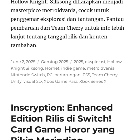
Hollow Knight: Silksong diharapkan menjadi
masterpiece metroidvania, cocok untuk
penggemar eksplorasi dan tantangan. Pantau
pembaruan dari Team Cherry untuk info lebih
lanjut tentang tanggal rilis dan konten
tambahan.
Posted
Categories
Tags
June 2, 2025
Gaming 2025
2025
,
eksplorasi
,
Hollow
on
Knight Silksong
,
Hornet
,
indie game
,
metroidvania
,
Nintendo Switch
,
PC
,
pertarungan
,
PS5
,
Team Cherry
,
Unity
,
visual 2D
,
Xbox Game Pass
,
Xbox Series X
Inscryption: Enhanced
Edition Rilis di Switch!
Card Game Horor yang