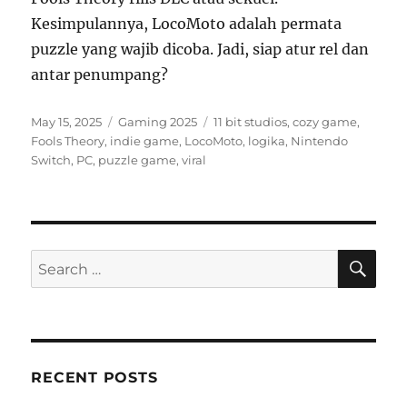
Kesimpulannya, LocoMoto adalah permata
puzzle yang wajib dicoba. Jadi, siap atur rel dan
antar penumpang?
Posted
Categories
Tags
May 15, 2025
Gaming 2025
11 bit studios
,
cozy game
,
on
Fools Theory
,
indie game
,
LocoMoto
,
logika
,
Nintendo
Switch
,
PC
,
puzzle game
,
viral
SE
Search
for:
RECENT POSTS