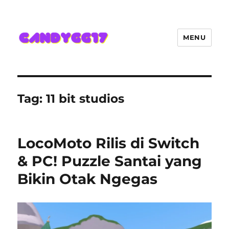
MENU
Candygg17 Angka Game Kini
Hadir Semakin Mantap Jackpot
Tag:
11 bit studios
LocoMoto Rilis di Switch
& PC! Puzzle Santai yang
Bikin Otak Ngegas