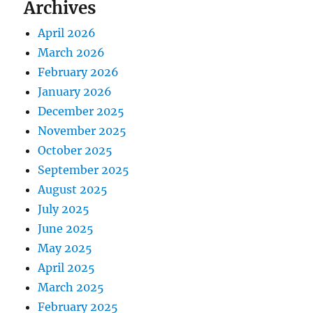
Archives
April 2026
March 2026
February 2026
January 2026
December 2025
November 2025
October 2025
September 2025
August 2025
July 2025
June 2025
May 2025
April 2025
March 2025
February 2025