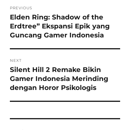
Post
PREVIOUS
navigation
Elden Ring: Shadow of the
Previous
post:
Erdtree” Ekspansi Epik yang
Guncang Gamer Indonesia
NEXT
Silent Hill 2 Remake Bikin
Next
post:
Gamer Indonesia Merinding
dengan Horor Psikologis