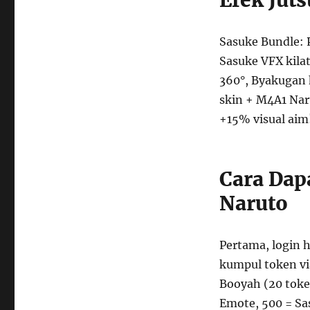
Efek Juts
Sasuke Bundle: Pa
Sasuke VFX kilat
360°, Byakugan 
skin + M4A1 Nar
+15% visual aim
Cara Dap
Naruto
Pertama, login h
kumpul token via
Booyah (20 toke
Emote, 500 = Sa