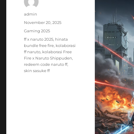
Author
admin
Posted
November 20, 2025
on
Categories
Gaming 2025
Tags
ff x naruto 2025
,
hinata
bundle free fire
,
kolaborasi
ff naruto
,
kolaborasi Free
Fire x Naruto Shippuden
,
redeem code naruto ff
,
skin sasuke ff