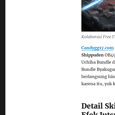
Kolaborasi Free F
Candygg17.com
Shippuden
OB49 
Uchiha Bundle d
Bundle Byakugan 
berlangsung hing
karena itu, yuk
Detail Sk