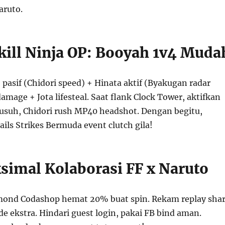
aruto.
ill Ninja OP: Booyah 1v4 Muda
pasif (Chidori speed) + Hinata aktif (Byakugan radar
mage + Jota lifesteal. Saat flank Clock Tower, aktifkan
suh, Chidori rush MP40 headshot. Dengan begitu,
ils Strikes Bermuda event clutch gila!
simal Kolaborasi FF x Naruto
mond Codashop hemat 20% buat spin. Rekam replay sha
e ekstra. Hindari guest login, pakai FB bind aman.