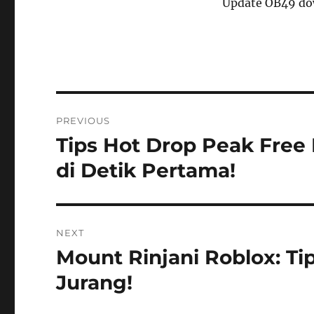
Update OB49 dow
Post
PREVIOUS
navigation
Tips Hot Drop Peak Free 
Previous
post:
di Detik Pertama!
NEXT
Mount Rinjani Roblox: Ti
Next
post:
Jurang!