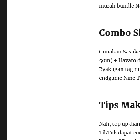
murah bundle N
Combo Sk
Gunakan Sasuke 
50m) + Hayato da
Byakugan tag mu
endgame Nine Ta
Tips Mak
Nah, top up dia
TikTok dapat cod