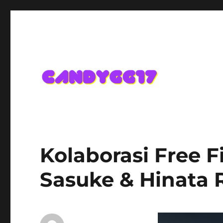
Candygg17 Angka Game K
Kolaborasi Free F
Sasuke & Hinata R