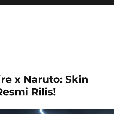
ini Hadir Semakin Mantap Ja
ire x Naruto: Skin
esmi Rilis!