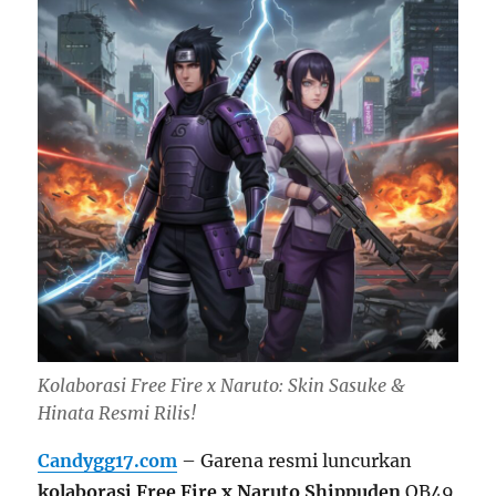
Kolaborasi Free Fire x Naruto: Skin Sasuke &
Hinata Resmi Rilis!
Candygg17.com
– Garena resmi luncurkan
kolaborasi Free Fire x Naruto Shippuden
OB49