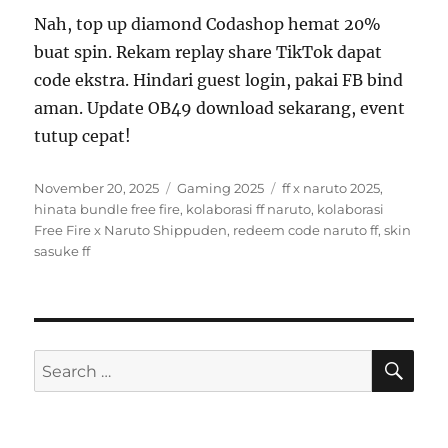
Nah, top up diamond Codashop hemat 20%
buat spin. Rekam replay share TikTok dapat
code ekstra. Hindari guest login, pakai FB bind
aman. Update OB49 download sekarang, event
tutup cepat!
Posted
Categories
Tags
November 20, 2025
Gaming 2025
ff x naruto 2025
,
on
hinata bundle free fire
,
kolaborasi ff naruto
,
kolaborasi
Free Fire x Naruto Shippuden
,
redeem code naruto ff
,
skin
sasuke ff
SE
Search
for: