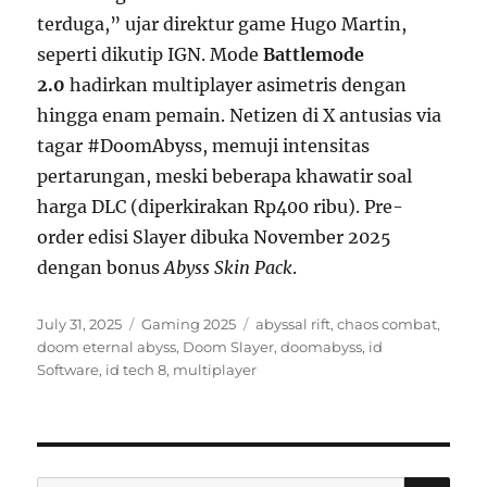
terduga,” ujar direktur game Hugo Martin,
seperti dikutip IGN. Mode
Battlemode
2.0
hadirkan multiplayer asimetris dengan
hingga enam pemain. Netizen di X antusias via
tagar #DoomAbyss, memuji intensitas
pertarungan, meski beberapa khawatir soal
harga DLC (diperkirakan Rp400 ribu). Pre-
order edisi Slayer dibuka November 2025
dengan bonus
Abyss Skin Pack
.
Posted
Categories
Tags
July 31, 2025
Gaming 2025
abyssal rift
,
chaos combat
,
on
doom eternal abyss
,
Doom Slayer
,
doomabyss
,
id
Software
,
id tech 8
,
multiplayer
SE