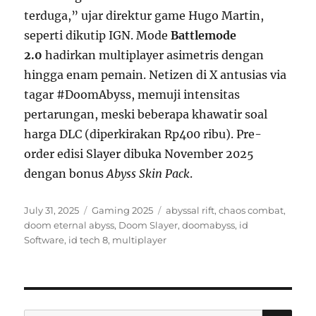
terduga,” ujar direktur game Hugo Martin,
seperti dikutip IGN. Mode
Battlemode
2.0
hadirkan multiplayer asimetris dengan
hingga enam pemain. Netizen di X antusias via
tagar #DoomAbyss, memuji intensitas
pertarungan, meski beberapa khawatir soal
harga DLC (diperkirakan Rp400 ribu). Pre-
order edisi Slayer dibuka November 2025
dengan bonus
Abyss Skin Pack
.
Posted
Categories
Tags
July 31, 2025
Gaming 2025
abyssal rift
,
chaos combat
,
on
doom eternal abyss
,
Doom Slayer
,
doomabyss
,
id
Software
,
id tech 8
,
multiplayer
SE