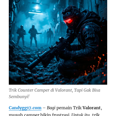
Trik Counter Camper di Valorant, Tapi Gak Bisa
Sembunyi!
Candygg17.com
–
Bagi
pemain Trik
Valorant
,
musuh camper bikin frustrasi.
Untuk itu
, trik