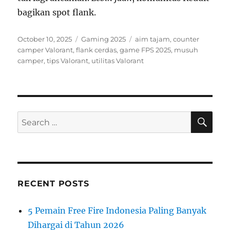
bagikan spot flank.
Posted
Categories
Tags
October 10, 2025
Gaming 2025
aim tajam
,
counter
on
camper Valorant
,
flank cerdas
,
game FPS 2025
,
musuh
camper
,
tips Valorant
,
utilitas Valorant
SE
Search
for:
RECENT POSTS
5 Pemain Free Fire Indonesia Paling Banyak
Dihargai di Tahun 2026