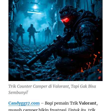
Trik Counter Camper di Valorant, Tapi Gak Bisa
Sembunyi!
Candygg17.com
–
Bagi
pemain Trik
Valorant
,
musuh camper bikin frustrasi.
Untuk itu
, trik