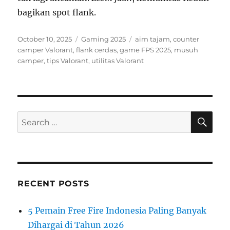
bagikan spot flank.
Posted
Categories
Tags
October 10, 2025
Gaming 2025
aim tajam
,
counter
on
camper Valorant
,
flank cerdas
,
game FPS 2025
,
musuh
camper
,
tips Valorant
,
utilitas Valorant
SE
Search
for:
RECENT POSTS
5 Pemain Free Fire Indonesia Paling Banyak
Dihargai di Tahun 2026