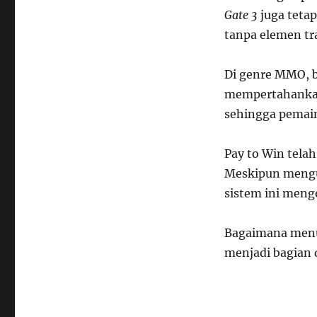
Gate 3
juga teta
tanpa elemen t
Di genre MMO, 
mempertahankan
sehingga pemain
Pay to Win tela
Meskipun mengu
sistem ini men
Bagaimana menu
menjadi bagian 