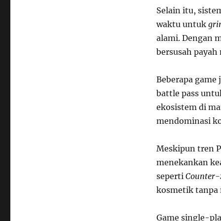
Selain itu, sist
waktu untuk
gri
alami. Dengan 
bersusah payah 
Beberapa game 
battle pass unt
ekosistem di m
mendominasi ko
Meskipun tren 
menekankan kea
seperti
Counter-S
kosmetik tanpa
Game single-pla