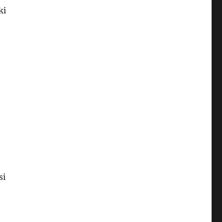
ki
si