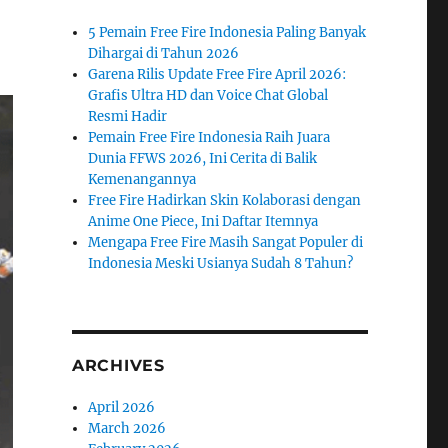
5 Pemain Free Fire Indonesia Paling Banyak
Dihargai di Tahun 2026
Garena Rilis Update Free Fire April 2026:
Grafis Ultra HD dan Voice Chat Global
Resmi Hadir
Pemain Free Fire Indonesia Raih Juara
Dunia FFWS 2026, Ini Cerita di Balik
Kemenangannya
Free Fire Hadirkan Skin Kolaborasi dengan
Anime One Piece, Ini Daftar Itemnya
Mengapa Free Fire Masih Sangat Populer di
Indonesia Meski Usianya Sudah 8 Tahun?
ARCHIVES
April 2026
March 2026