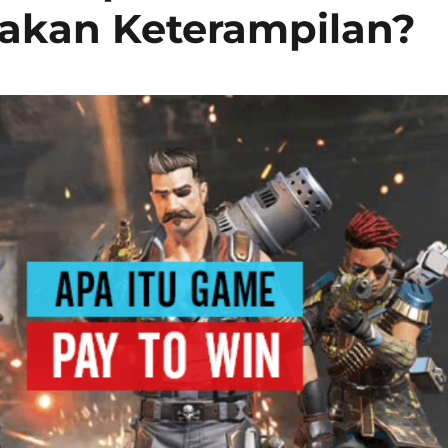
kan Keterampilan?