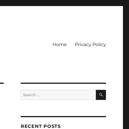
Home
Privacy Policy
ckpot
SEARCH
Search
for:
RECENT POSTS