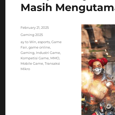
Masih Mengutama
Posted
February 21, 2025
on
Categories
Gaming 2025
Tags
ay to Win
,
esports
,
Game
Fair
,
game online
,
Gaming
,
Industri Game
,
Kompetisi Game
,
MMO
,
Mobile Game
,
Transaksi
Mikro