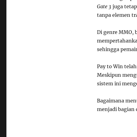
Gate 3
juga teta
tanpa elemen t
Di genre MMO, 
mempertahankan
sehingga pemain
Pay to Win tela
Meskipun mengu
sistem ini men
Bagaimana menu
menjadi bagian 