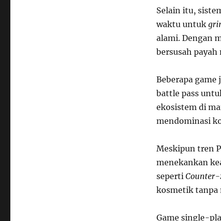
Selain itu, sist
waktu untuk
gri
alami. Dengan 
bersusah payah 
Beberapa game 
battle pass unt
ekosistem di m
mendominasi ko
Meskipun tren 
menekankan kea
seperti
Counter-S
kosmetik tanpa
Game single-pla