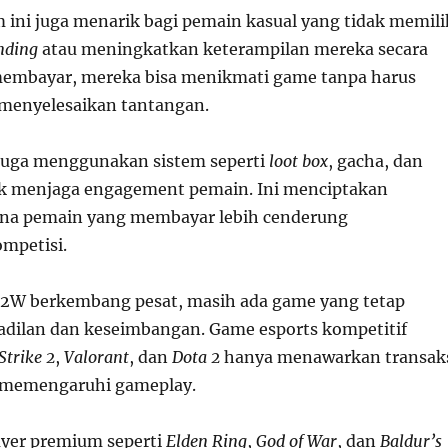
em ini juga menarik bagi pemain kasual yang tidak memili
nding
atau meningkatkan keterampilan mereka secara
membayar, mereka bisa menikmati game tanpa harus
menyelesaikan tantangan.
juga menggunakan sistem seperti
loot box
, gacha, dan
uk menjaga engagement pemain. Ini menciptakan
ana pemain yang membayar lebih cenderung
mpetisi.
P2W berkembang pesat, masih ada game yang tetap
dilan dan keseimbangan. Game esports kompetitif
trike 2
,
Valorant
, dan
Dota 2
hanya menawarkan transak
 memengaruhi gameplay.
yer premium seperti
Elden Ring
,
God of War
, dan
Baldur’s