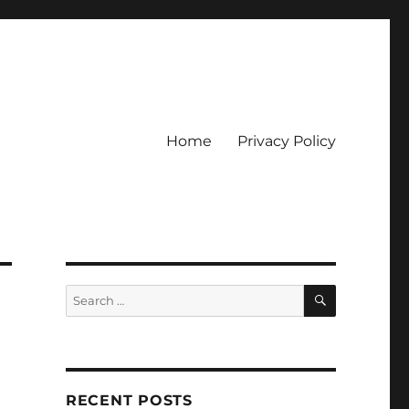
Home
Privacy Policy
ckpot
SEARCH
Search
for:
RECENT POSTS