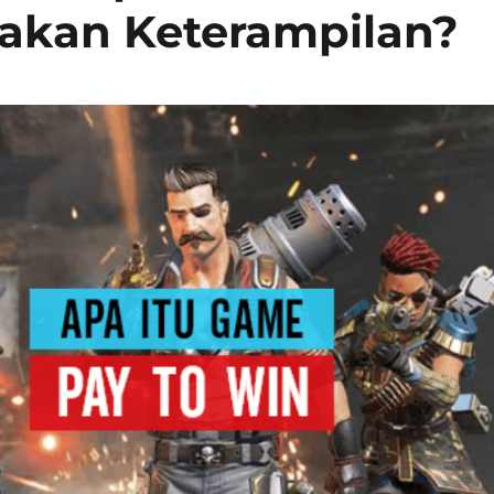
kan Keterampilan?