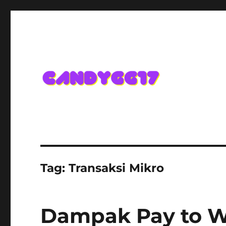
Candygg17 Angka Game K
Tag:
Transaksi Mikro
Dampak Pay to 