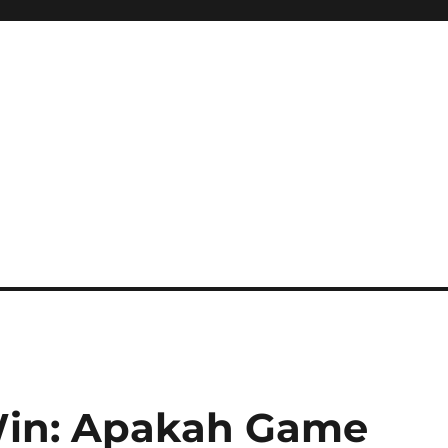
ini Hadir Semakin Mantap Ja
Win: Apakah Game