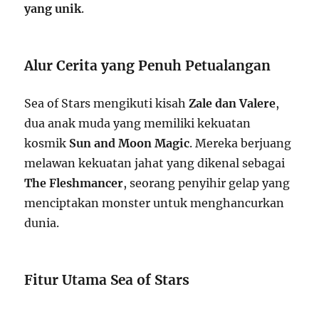
yang unik
.
Alur Cerita yang Penuh Petualangan
Sea of Stars mengikuti kisah
Zale dan Valere
,
dua anak muda yang memiliki kekuatan
kosmik
Sun and Moon Magic
. Mereka berjuang
melawan kekuatan jahat yang dikenal sebagai
The Fleshmancer
, seorang penyihir gelap yang
menciptakan monster untuk menghancurkan
dunia.
Fitur Utama Sea of Stars