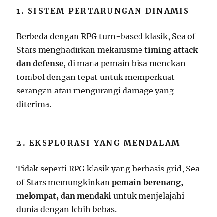
1. SISTEM PERTARUNGAN DINAMIS
Berbeda dengan RPG turn-based klasik, Sea of
Stars menghadirkan mekanisme
timing attack
dan defense
, di mana pemain bisa menekan
tombol dengan tepat untuk memperkuat
serangan atau mengurangi damage yang
diterima.
2. EKSPLORASI YANG MENDALAM
Tidak seperti RPG klasik yang berbasis grid, Sea
of Stars memungkinkan
pemain berenang,
melompat, dan mendaki
untuk menjelajahi
dunia dengan lebih bebas.