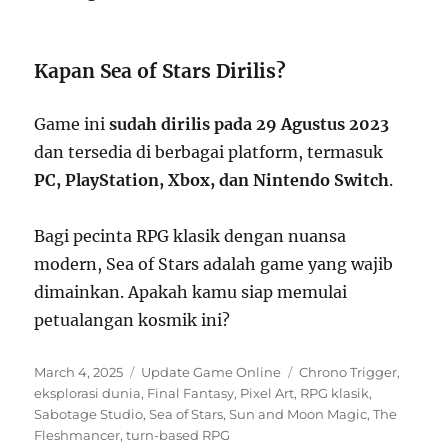
Kapan Sea of Stars Dirilis?
Game ini
sudah dirilis pada 29 Agustus 2023
dan tersedia di berbagai platform, termasuk
PC, PlayStation, Xbox, dan Nintendo Switch
.
Bagi pecinta RPG klasik dengan nuansa
modern, Sea of Stars adalah game yang wajib
dimainkan. Apakah kamu siap memulai
petualangan kosmik ini?
Posted
Categories
Tags
March 4, 2025
Update Game Online
Chrono Trigger
,
on
eksplorasi dunia
,
Final Fantasy
,
Pixel Art
,
RPG klasik
,
Sabotage Studio
,
Sea of Stars
,
Sun and Moon Magic
,
The
Fleshmancer
,
turn-based RPG