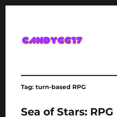
Candygg17 Angka Game K
Tag:
turn-based RPG
Sea of Stars: RPG