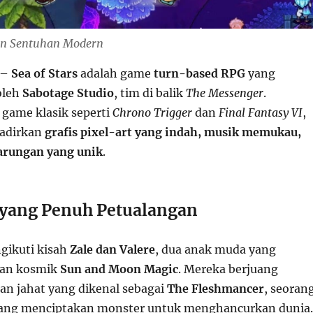
an Sentuhan Modern
–
Sea of Stars
adalah game
turn-based RPG
yang
oleh
Sabotage Studio
, tim di balik
The Messenger
.
i game klasik seperti
Chrono Trigger
dan
Final Fantasy VI
,
adirkan
grafis pixel-art yang indah, musik memukau,
arungan yang unik
.
a yang Penuh Petualangan
ngikuti kisah
Zale dan Valere
, dua anak muda yang
tan kosmik
Sun and Moon Magic
. Mereka berjuang
n jahat yang dikenal sebagai
The Fleshmancer
, seoran
 yang menciptakan monster untuk menghancurkan dunia.