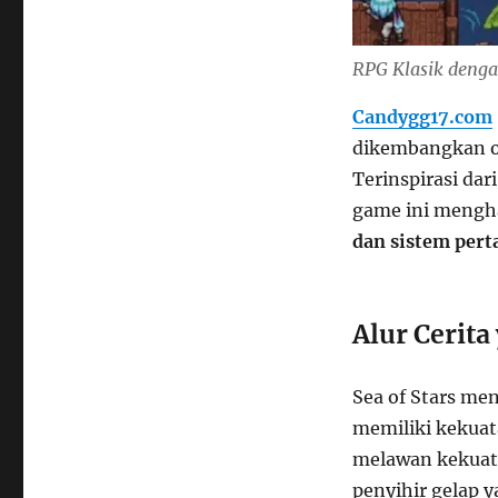
RPG Klasik deng
Candygg17.com
dikembangkan 
Terinspirasi dar
game ini mengh
dan sistem pert
Alur Cerit
Sea of Stars me
memiliki kekua
melawan kekuata
penyihir gelap