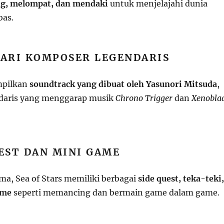
g, melompat, dan mendaki
untuk menjelajahi dunia
bas.
DARI KOMPOSER LEGENDARIS
mpilkan
soundtrack yang dibuat oleh Yasunori Mitsuda
,
daris yang menggarap musik
Chrono Trigger
dan
Xenobla
UEST DAN MINI GAME
ama, Sea of Stars memiliki berbagai
side quest, teka-teki,
ame
seperti memancing dan bermain game dalam game.