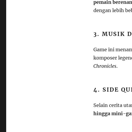
pemain berenan
dengan lebih be
3. MUSIK 
Game ini mena
komposer legen
Chronicles
.
4. SIDE Q
Selain cerita ut
hingga mini-g