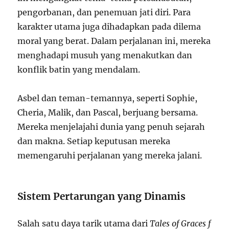
pengorbanan, dan penemuan jati diri. Para
karakter utama juga dihadapkan pada dilema
moral yang berat. Dalam perjalanan ini, mereka
menghadapi musuh yang menakutkan dan
konflik batin yang mendalam.
Asbel dan teman-temannya, seperti Sophie,
Cheria, Malik, dan Pascal, berjuang bersama.
Mereka menjelajahi dunia yang penuh sejarah
dan makna. Setiap keputusan mereka
memengaruhi perjalanan yang mereka jalani.
Sistem Pertarungan yang Dinamis
Salah satu daya tarik utama dari
Tales of Graces f