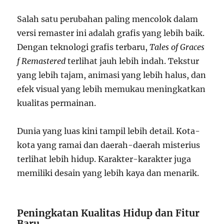
Salah satu perubahan paling mencolok dalam
versi remaster ini adalah grafis yang lebih baik.
Dengan teknologi grafis terbaru,
Tales of Graces
f Remastered
terlihat jauh lebih indah. Tekstur
yang lebih tajam, animasi yang lebih halus, dan
efek visual yang lebih memukau meningkatkan
kualitas permainan.
Dunia yang luas kini tampil lebih detail. Kota-
kota yang ramai dan daerah-daerah misterius
terlihat lebih hidup. Karakter-karakter juga
memiliki desain yang lebih kaya dan menarik.
Peningkatan Kualitas Hidup dan Fitur
Baru