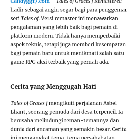
Candygg17.com
–
Tales of Graces f Remastered
hadir sebagai angin segar bagi para penggemar
seri
Tales of
. Versi remaster ini menawarkan
pengalaman yang lebih baik bagi pemain di
platform modern. Tidak hanya memperbaiki
aspek teknis, tetapi juga memberi kesempatan
bagi pemain baru untuk menikmati salah satu
game RPG aksi terbaik yang pernah ada.
Cerita yang Menggugah Hati
Tales of Graces f
mengikuti perjalanan Asbel
Lhant, seorang pemuda dari desa terpencil. Ia
berusaha melindungi teman-temannya dan
dunia dari ancaman yang semakin besar. Cerita
ini mengangkat tema-tema persahabatan,