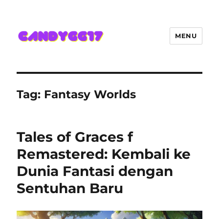
MENU
Candygg17 Angka Game Kini
Hadir Semakin Mantap Jackpot
Tag:
Fantasy Worlds
Tales of Graces f
Remastered: Kembali ke
Dunia Fantasi dengan
Sentuhan Baru