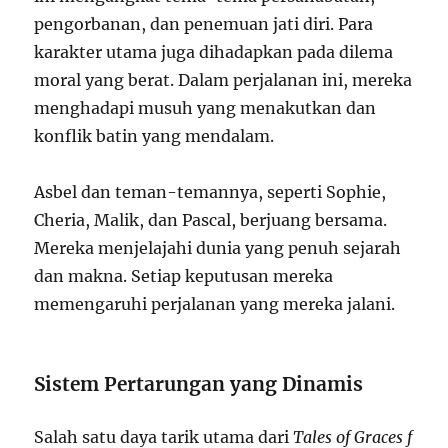
pengorbanan, dan penemuan jati diri. Para
karakter utama juga dihadapkan pada dilema
moral yang berat. Dalam perjalanan ini, mereka
menghadapi musuh yang menakutkan dan
konflik batin yang mendalam.
Asbel dan teman-temannya, seperti Sophie,
Cheria, Malik, dan Pascal, berjuang bersama.
Mereka menjelajahi dunia yang penuh sejarah
dan makna. Setiap keputusan mereka
memengaruhi perjalanan yang mereka jalani.
Sistem Pertarungan yang Dinamis
Salah satu daya tarik utama dari
Tales of Graces f