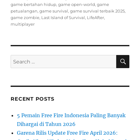
on
game bertahan hidup
,
game open-world
,
game
petualangan
,
game survival
,
game survival terbaik 2025
,
game zombie
,
Last Island of Survival
,
LifeAfter
,
multiplayer
SE
Search
for:
RECENT POSTS
5 Pemain Free Fire Indonesia Paling Banyak
Dihargai di Tahun 2026
Garena Rilis Update Free Fire April 2026: