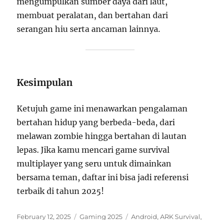
mengumpulkan sumber daya dari laut,
membuat peralatan, dan bertahan dari
serangan hiu serta ancaman lainnya.
Kesimpulan
Ketujuh game ini menawarkan pengalaman
bertahan hidup yang berbeda-beda, dari
melawan zombie hingga bertahan di lautan
lepas. Jika kamu mencari game survival
multiplayer yang seru untuk dimainkan
bersama teman, daftar ini bisa jadi referensi
terbaik di tahun 2025!
Posted
Categories
Tags
February 12, 2025
Gaming 2025
Android
,
ARK Survival
,