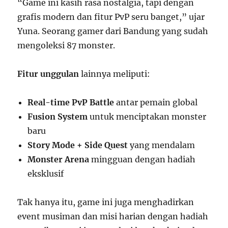
“Game ini kasih rasa nostalgia, tapi dengan
grafis modern dan fitur PvP seru banget,” ujar
Yuna. Seorang gamer dari Bandung yang sudah
mengoleksi 87 monster.
Fitur unggulan
lainnya meliputi:
Real-time PvP Battle
antar pemain global
Fusion System
untuk menciptakan monster
baru
Story Mode + Side Quest
yang mendalam
Monster Arena
mingguan dengan hadiah
eksklusif
Tak hanya itu, game ini juga menghadirkan
event musiman dan misi harian dengan hadiah