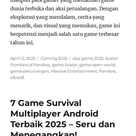
maupun para gamer yang menikmati game
dunia terbuka dan aksi petualangan. Dengan
eksplorasi yang mendalam, cerita yang
menarik, dan visual yang memukau, game ini
berpotensi menjadi salah satu game terbesar
tahun ini.
Posted
Categories
Tags
April 12, 2025
Gaming 2025
aksi game 2025
,
Avatar
on
Frontiers of Pandora
,
game Avatar
,
game open-world
,
game petualangan
,
Massive Entertainment
,
Pandora
,
Ubisoft
7 Game Survival
Multiplayer Android
Terbaik 2025 – Seru dan
Menegangkan!