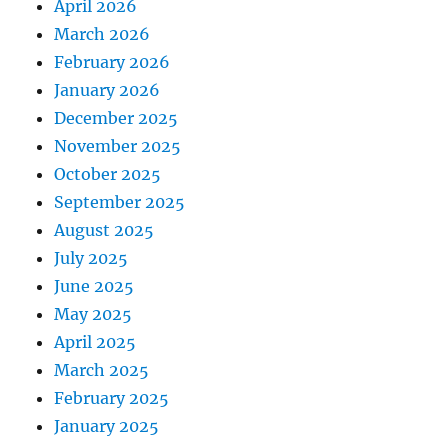
April 2026
March 2026
February 2026
January 2026
December 2025
November 2025
October 2025
September 2025
August 2025
July 2025
June 2025
May 2025
April 2025
March 2025
February 2025
January 2025