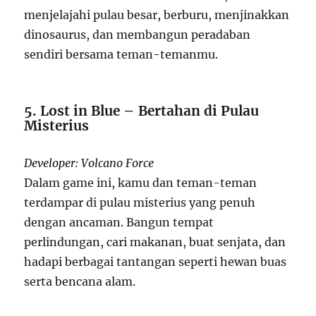
menjelajahi pulau besar, berburu, menjinakkan
dinosaurus, dan membangun peradaban
sendiri bersama teman-temanmu.
5. Lost in Blue – Bertahan di Pulau
Misterius
Developer: Volcano Force
Dalam game ini, kamu dan teman-teman
terdampar di pulau misterius yang penuh
dengan ancaman. Bangun tempat
perlindungan, cari makanan, buat senjata, dan
hadapi berbagai tantangan seperti hewan buas
serta bencana alam.