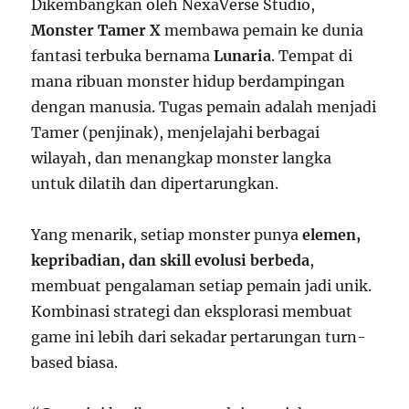
Dikembangkan oleh NexaVerse Studio,
Monster Tamer X
membawa pemain ke dunia
fantasi terbuka bernama
Lunaria
. Tempat di
mana ribuan monster hidup berdampingan
dengan manusia. Tugas pemain adalah menjadi
Tamer (penjinak), menjelajahi berbagai
wilayah, dan menangkap monster langka
untuk dilatih dan dipertarungkan.
Yang menarik, setiap monster punya
elemen,
kepribadian, dan skill evolusi berbeda
,
membuat pengalaman setiap pemain jadi unik.
Kombinasi strategi dan eksplorasi membuat
game ini lebih dari sekadar pertarungan turn-
based biasa.