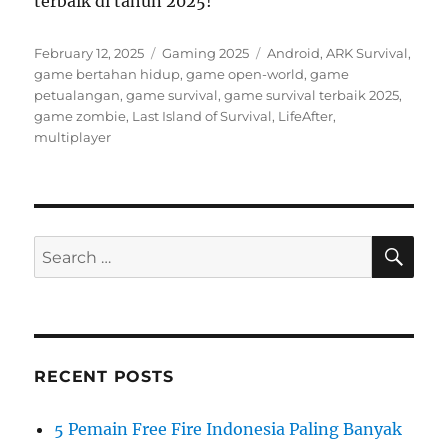
terbaik di tahun 2025!
Posted
Categories
Tags
February 12, 2025
Gaming 2025
Android
,
ARK Survival
,
on
game bertahan hidup
,
game open-world
,
game
petualangan
,
game survival
,
game survival terbaik 2025
,
game zombie
,
Last Island of Survival
,
LifeAfter
,
multiplayer
SE
Search
for:
RECENT POSTS
5 Pemain Free Fire Indonesia Paling Banyak