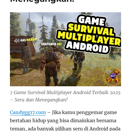
7 Game Survival Multiplayer Android Terbaik 2025
– Seru dan Menegangkan!
Candygg17.com
– Jika kamu penggemar game
bertahan hidup yang bisa dimainkan bersama
teman, ada banyak pilihan seru di Android pada