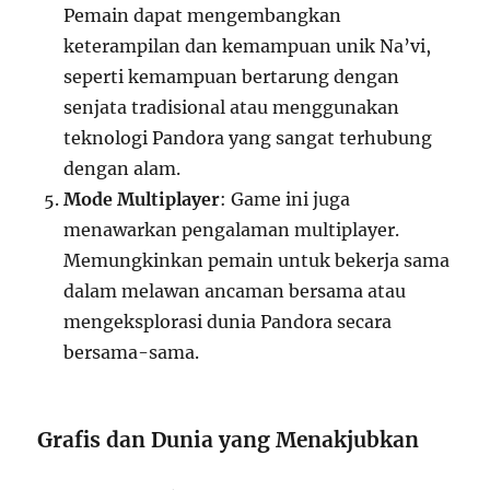
Pemain dapat mengembangkan
keterampilan dan kemampuan unik Na’vi,
seperti kemampuan bertarung dengan
senjata tradisional atau menggunakan
teknologi Pandora yang sangat terhubung
dengan alam.
Mode Multiplayer
: Game ini juga
menawarkan pengalaman multiplayer.
Memungkinkan pemain untuk bekerja sama
dalam melawan ancaman bersama atau
mengeksplorasi dunia Pandora secara
bersama-sama.
Grafis dan Dunia yang Menakjubkan