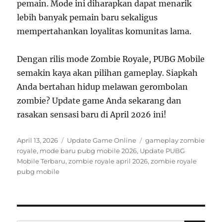
pemain. Mode ini diharapkan dapat menarik
lebih banyak pemain baru sekaligus
mempertahankan loyalitas komunitas lama.
Dengan rilis mode Zombie Royale, PUBG Mobile
semakin kaya akan pilihan gameplay. Siapkah
Anda bertahan hidup melawan gerombolan
zombie? Update game Anda sekarang dan
rasakan sensasi baru di April 2026 ini!
Posted
Categories
Tags
April 13, 2026
Update Game Online
gameplay zombie
on
royale
,
mode baru pubg mobile 2026
,
Update PUBG
Mobile Terbaru
,
zombie royale april 2026
,
zombie royale
pubg mobile