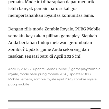
pemain. Mode ini diharapkan dapat menarik
lebih banyak pemain baru sekaligus
mempertahankan loyalitas komunitas lama.
Dengan rilis mode Zombie Royale, PUBG Mobile
semakin kaya akan pilihan gameplay. Siapkah
Anda bertahan hidup melawan gerombolan
zombie? Update game Anda sekarang dan
rasakan sensasi baru di April 2026 ini!
Posted
Categories
Tags
April 13, 2026
Update Game Online
gameplay zombie
on
royale
,
mode baru pubg mobile 2026
,
Update PUBG
Mobile Terbaru
,
zombie royale april 2026
,
zombie royale
pubg mobile