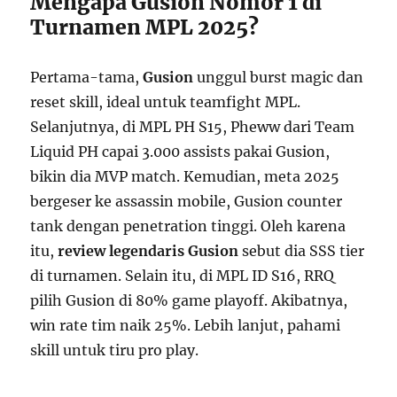
Mengapa Gusion Nomor 1 di
Turnamen MPL 2025?
Pertama-tama,
Gusion
unggul burst magic dan
reset skill, ideal untuk teamfight MPL.
Selanjutnya, di MPL PH S15, Pheww dari Team
Liquid PH capai 3.000 assists pakai Gusion,
bikin dia MVP match. Kemudian, meta 2025
bergeser ke assassin mobile, Gusion counter
tank dengan penetration tinggi. Oleh karena
itu,
review legendaris Gusion
sebut dia SSS tier
di turnamen. Selain itu, di MPL ID S16, RRQ
pilih Gusion di 80% game playoff. Akibatnya,
win rate tim naik 25%. Lebih lanjut, pahami
skill untuk tiru pro play.