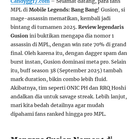
Candygg17.com
– Selamat datang, para fans
MPL di
Mobile Legends: Bang Bang
! Gusion, si
mage-assassin mematikan, kembali jadi
bintang di turnamen 2025.
Review legendaris
Gusion
ini buktikan mengapa dia nomor 1
assassin di MPL, dengan win rate 70% di grand
final. Oleh karena itu, dengan dagger spam dan
burst instan, Gusion dominasi meta pro. Selain
itu, buff season 38 (September 2025) tambah
mark duration, bikin combo lebih fluid.
Akibatnya, tim seperti ONIC PH dan RRQ Hoshi
andalkan dia untuk savage streak. Lebih lanjut,
mari kita bedah detailnya agar mudah
dipahami fans ranked hingga pro MPL.