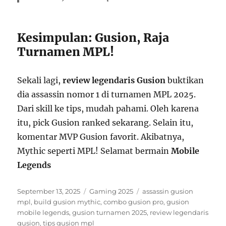
Kesimpulan: Gusion, Raja
Turnamen MPL!
Sekali lagi,
review legendaris Gusion
buktikan
dia assassin nomor 1 di turnamen MPL 2025.
Dari skill ke tips, mudah pahami. Oleh karena
itu, pick Gusion ranked sekarang. Selain itu,
komentar MVP Gusion favorit. Akibatnya,
Mythic seperti MPL! Selamat bermain
Mobile
Legends
Posted
Categories
Tags
September 13, 2025
Gaming 2025
assassin gusion
on
mpl
,
build gusion mythic
,
combo gusion pro
,
gusion
mobile legends
,
gusion turnamen 2025
,
review legendaris
gusion
,
tips gusion mpl