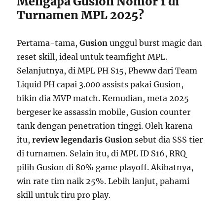
Mengapa Gusion Nomor 1 di
Turnamen MPL 2025?
Pertama-tama,
Gusion
unggul burst magic dan
reset skill, ideal untuk teamfight MPL.
Selanjutnya, di MPL PH S15, Pheww dari Team
Liquid PH capai 3.000 assists pakai Gusion,
bikin dia MVP match. Kemudian, meta 2025
bergeser ke assassin mobile, Gusion counter
tank dengan penetration tinggi. Oleh karena
itu,
review legendaris Gusion
sebut dia SSS tier
di turnamen. Selain itu, di MPL ID S16, RRQ
pilih Gusion di 80% game playoff. Akibatnya,
win rate tim naik 25%. Lebih lanjut, pahami
skill untuk tiru pro play.