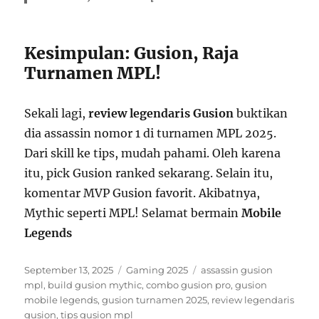
Kesimpulan: Gusion, Raja
Turnamen MPL!
Sekali lagi,
review legendaris Gusion
buktikan
dia assassin nomor 1 di turnamen MPL 2025.
Dari skill ke tips, mudah pahami. Oleh karena
itu, pick Gusion ranked sekarang. Selain itu,
komentar MVP Gusion favorit. Akibatnya,
Mythic seperti MPL! Selamat bermain
Mobile
Legends
Posted
Categories
Tags
September 13, 2025
Gaming 2025
assassin gusion
on
mpl
,
build gusion mythic
,
combo gusion pro
,
gusion
mobile legends
,
gusion turnamen 2025
,
review legendaris
gusion
,
tips gusion mpl