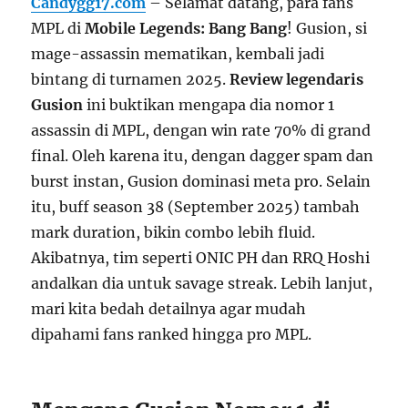
Candygg17.com
– Selamat datang, para fans
MPL di
Mobile Legends: Bang Bang
! Gusion, si
mage-assassin mematikan, kembali jadi
bintang di turnamen 2025.
Review legendaris
Gusion
ini buktikan mengapa dia nomor 1
assassin di MPL, dengan win rate 70% di grand
final. Oleh karena itu, dengan dagger spam dan
burst instan, Gusion dominasi meta pro. Selain
itu, buff season 38 (September 2025) tambah
mark duration, bikin combo lebih fluid.
Akibatnya, tim seperti ONIC PH dan RRQ Hoshi
andalkan dia untuk savage streak. Lebih lanjut,
mari kita bedah detailnya agar mudah
dipahami fans ranked hingga pro MPL.