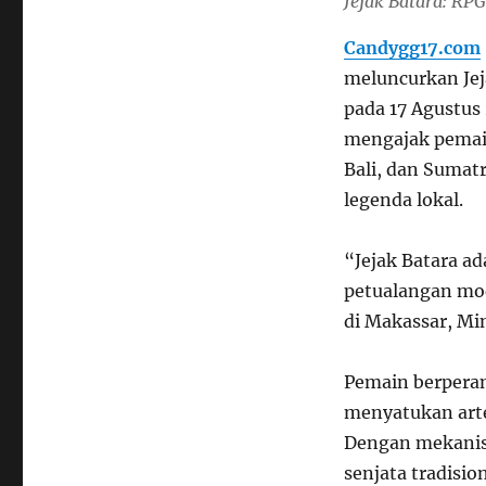
Jejak Batara: R
Candygg17.com
meluncurkan Jej
pada 17 Agustus
mengajak pemain 
Bali, dan Sumat
legenda lokal.
“Jejak Batara a
petualangan mod
di Makassar, Mi
Pemain berperan
menyatukan arte
Dengan mekanis
senjata tradisio