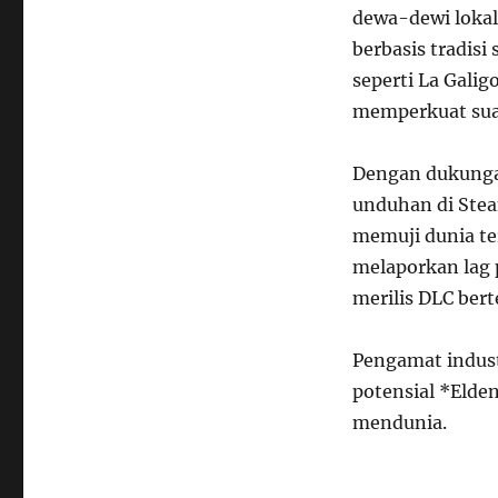
dewa-dewi lokal
berbasis tradisi
seperti La Galig
memperkuat sua
Dengan dukunga
unduhan di Ste
memuji dunia te
melaporkan lag 
merilis DLC ber
Pengamat indust
potensial *Elde
mendunia.