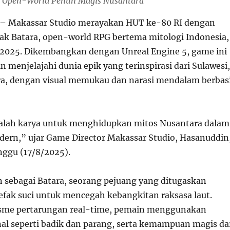
PG Open-World Penuh Magis Nusantara
– Makassar Studio merayakan HUT ke-80 RI dengan
ak Batara, open-world RPG bertema mitologi Indonesia,
 2025. Dikembangkan dengan Unreal Engine 5, game ini
menjelajahi dunia epik yang terinspirasi dari Sulawesi,
ra, dengan visual memukau dan narasi mendalam berbas
dalah karya untuk menghidupkan mitos Nusantara dalam
ern,” ujar Game Director Makassar Studio, Hasanuddin
nggu (17/8/2025).
 sebagai Batara, seorang pejuang yang ditugaskan
fak suci untuk mencegah kebangkitan raksasa laut.
me pertarungan real-time, pemain menggunakan
nal seperti badik dan parang, serta kemampuan magis da