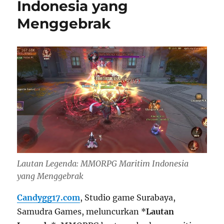
Indonesia yang
Menggebrak
Lautan Legenda: MMORPG Maritim Indonesia
yang Menggebrak
Candygg17.com
, Studio game Surabaya,
Samudra Games, meluncurkan *
Lautan