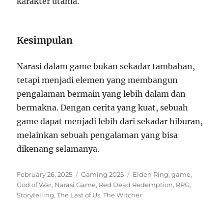
karakter utama.
Kesimpulan
Narasi dalam game bukan sekadar tambahan,
tetapi menjadi elemen yang membangun
pengalaman bermain yang lebih dalam dan
bermakna. Dengan cerita yang kuat, sebuah
game dapat menjadi lebih dari sekadar hiburan,
melainkan sebuah pengalaman yang bisa
dikenang selamanya.
Posted
Categories
Tags
February 26, 2025
Gaming 2025
Elden Ring
,
game
,
on
God of War
,
Narasi Game
,
Red Dead Redemption
,
RPG
,
Storytelling
,
The Last of Us
,
The Witcher