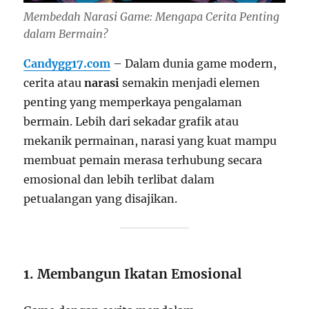
Membedah Narasi Game: Mengapa Cerita Penting
dalam Bermain?
Candygg17.com
– Dalam dunia game modern,
cerita atau
narasi
semakin menjadi elemen
penting yang memperkaya pengalaman
bermain. Lebih dari sekadar grafik atau
mekanik permainan, narasi yang kuat mampu
membuat pemain merasa terhubung secara
emosional dan lebih terlibat dalam
petualangan yang disajikan.
1. Membangun Ikatan Emosional