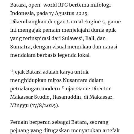
Batara, open-world RPG bertema mitologi
Indonesia, pada 17 Agustus 2025.
Dikembangkan dengan Unreal Engine 5, game
ini mengajak pemain menjelajahi dunia epik
yang terinspirasi dari Sulawesi, Bali, dan
Sumatra, dengan visual memukau dan narasi
mendalam berbasis legenda lokal.
“Jejak Batara adalah karya untuk
menghidupkan mitos Nusantara dalam
petualangan modern,” ujar Game Director
Makassar Studio, Hasanuddin, di Makassar,
Minggu (17/8/2025).
Pemain berperan sebagai Batara, seorang
pejuang yang ditugaskan menyatukan artefak