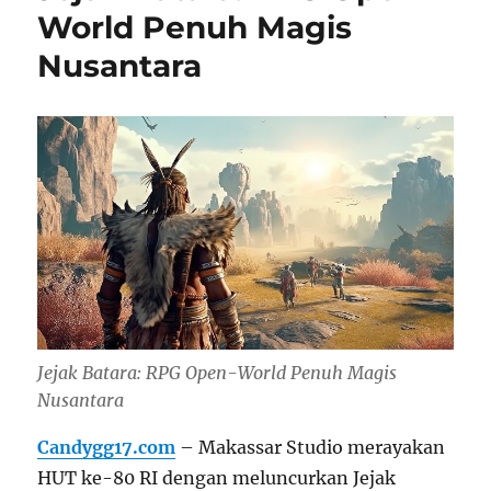
World Penuh Magis
Nusantara
Jejak Batara: RPG Open-World Penuh Magis
Nusantara
Candygg17.com
– Makassar Studio merayakan
HUT ke-80 RI dengan meluncurkan Jejak