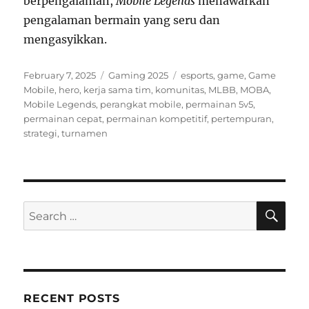
berpengalaman,
Mobile Legends
menawarkan
pengalaman bermain yang seru dan
mengasyikkan.
Posted
Categories
Tags
February 7, 2025
Gaming 2025
esports
,
game
,
Game
on
Mobile
,
hero
,
kerja sama tim
,
komunitas
,
MLBB
,
MOBA
,
Mobile Legends
,
perangkat mobile
,
permainan 5v5
,
permainan cepat
,
permainan kompetitif
,
pertempuran
,
strategi
,
turnamen
SE
Search
for:
RECENT POSTS