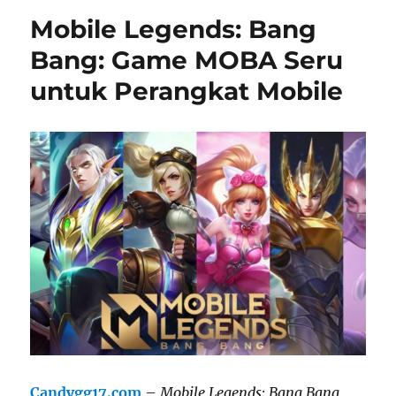
Mobile Legends: Bang
Bang: Game MOBA Seru
untuk Perangkat Mobile
Candygg17.com
–
Mobile Legends: Bang Bang