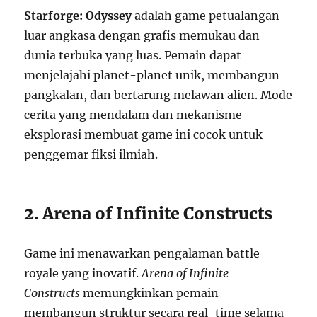
Starforge: Odyssey
adalah game petualangan
luar angkasa dengan grafis memukau dan
dunia terbuka yang luas. Pemain dapat
menjelajahi planet-planet unik, membangun
pangkalan, dan bertarung melawan alien. Mode
cerita yang mendalam dan mekanisme
eksplorasi membuat game ini cocok untuk
penggemar fiksi ilmiah.
2. Arena of Infinite Constructs
Game ini menawarkan pengalaman battle
royale yang inovatif.
Arena of Infinite
Constructs
memungkinkan pemain
membangun struktur secara real-time selama