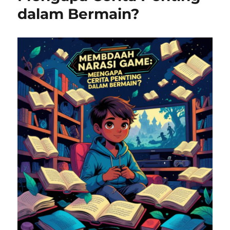
dalam Bermain?