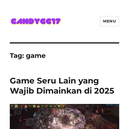
MENU
Candygg17 Angka Game Kini
Hadir Semakin Mantap Jackpot
Tag:
game
Game Seru Lain yang
Wajib Dimainkan di 2025