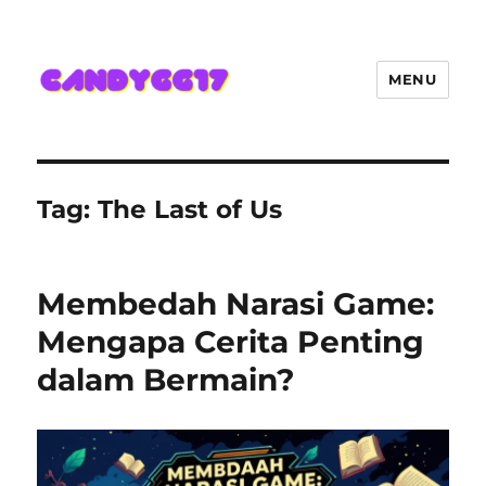
MENU
Candygg17 Angka Game Kini
Hadir Semakin Mantap Jackpot
Tag:
The Last of Us
Membedah Narasi Game:
Mengapa Cerita Penting
dalam Bermain?