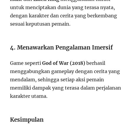
untuk menciptakan dunia yang terasa nyata,
dengan karakter dan cerita yang berkembang
sesuai keputusan pemain.
4. Menawarkan Pengalaman Imersif
Game seperti
God of War (2018)
berhasil
menggabungkan gameplay dengan cerita yang
mendalam, sehingga setiap aksi pemain
memiliki dampak yang terasa dalam perjalanan
karakter utama.
Kesimpulan