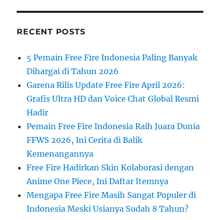
RECENT POSTS
5 Pemain Free Fire Indonesia Paling Banyak
Dihargai di Tahun 2026
Garena Rilis Update Free Fire April 2026:
Grafis Ultra HD dan Voice Chat Global Resmi
Hadir
Pemain Free Fire Indonesia Raih Juara Dunia
FFWS 2026, Ini Cerita di Balik
Kemenangannya
Free Fire Hadirkan Skin Kolaborasi dengan
Anime One Piece, Ini Daftar Itemnya
Mengapa Free Fire Masih Sangat Populer di
Indonesia Meski Usianya Sudah 8 Tahun?