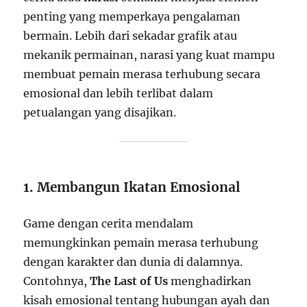
penting yang memperkaya pengalaman
bermain. Lebih dari sekadar grafik atau
mekanik permainan, narasi yang kuat mampu
membuat pemain merasa terhubung secara
emosional dan lebih terlibat dalam
petualangan yang disajikan.
1. Membangun Ikatan Emosional
Game dengan cerita mendalam
memungkinkan pemain merasa terhubung
dengan karakter dan dunia di dalamnya.
Contohnya,
The Last of Us
menghadirkan
kisah emosional tentang hubungan ayah dan