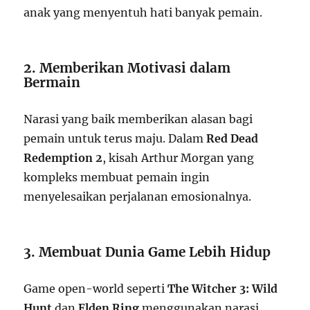
anak yang menyentuh hati banyak pemain.
2. Memberikan Motivasi dalam
Bermain
Narasi yang baik memberikan alasan bagi
pemain untuk terus maju. Dalam
Red Dead
Redemption 2
, kisah Arthur Morgan yang
kompleks membuat pemain ingin
menyelesaikan perjalanan emosionalnya.
3. Membuat Dunia Game Lebih Hidup
Game open-world seperti
The Witcher 3: Wild
Hunt
dan
Elden Ring
menggunakan narasi