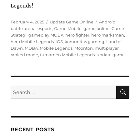
Legends!
Posted
Categories
Tags
February 4, 2025
Update Game Online
Android
,
on
battle arena
,
esports
,
Game Mobile
,
game online
,
Game
Strategi
,
gameplay MOBA
,
hero fighter
,
hero marksman
,
hero Mobile Legends
,
iOS
,
komunitas gaming
,
Land of
Dawn
,
MOBA
,
Mobile Legends
,
Moonton
,
multiplayer
,
ranked mode
,
turnamen Mobile Legends
,
update game
SE
Search
for:
RECENT POSTS