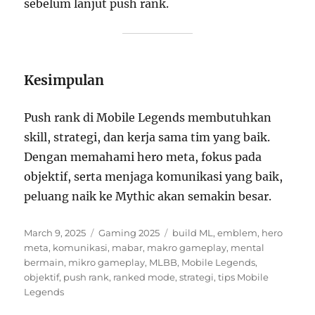
sebelum lanjut push rank.
Kesimpulan
Push rank di Mobile Legends membutuhkan
skill, strategi, dan kerja sama tim yang baik.
Dengan memahami hero meta, fokus pada
objektif, serta menjaga komunikasi yang baik,
peluang naik ke Mythic akan semakin besar.
Posted
Categories
Tags
March 9, 2025
Gaming 2025
build ML
,
emblem
,
hero
on
meta
,
komunikasi
,
mabar
,
makro gameplay
,
mental
bermain
,
mikro gameplay
,
MLBB
,
Mobile Legends
,
objektif
,
push rank
,
ranked mode
,
strategi
,
tips Mobile
Legends