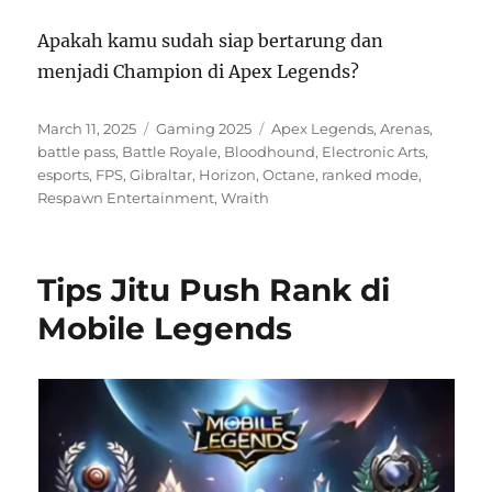
Apakah kamu sudah siap bertarung dan
menjadi Champion di Apex Legends?
Posted
Categories
Tags
March 11, 2025
Gaming 2025
Apex Legends
,
Arenas
,
on
battle pass
,
Battle Royale
,
Bloodhound
,
Electronic Arts
,
esports
,
FPS
,
Gibraltar
,
Horizon
,
Octane
,
ranked mode
,
Respawn Entertainment
,
Wraith
Tips Jitu Push Rank di
Mobile Legends