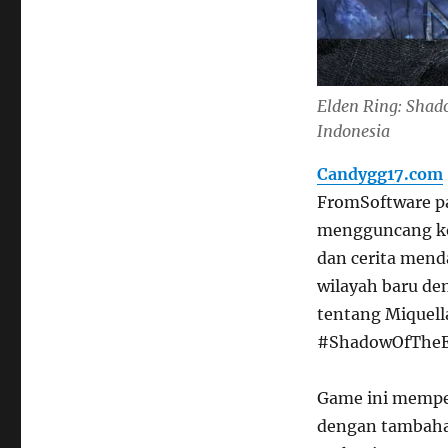
Elden Ring: Shad
Indonesia
Candygg17.com
FromSoftware pa
mengguncang ko
dan cerita mend
wilayah baru de
tentang Miquella
#ShadowOfTheErd
Game ini mempe
dengan tambahan