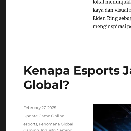
lokal menunjukk
kaya dan visual
Elden Ring sebag
menginspirasi p
Kenapa Esports 
Global?
Posted
February 27, 2025
on
Categories
Update Game Online
Tags
esports
,
Fenomena Global
,
Gaming
,
Industri Gaming
,