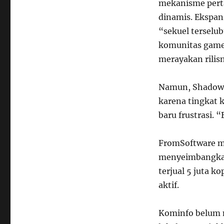
mekanisme perta
dinamis. Ekspans
“sekuel terselu
komunitas gamer
merayakan rilis
Namun, Shadow o
karena tingkat 
baru frustrasi. 
FromSoftware m
menyeimbangkan 
terjual 5 juta 
aktif.
Kominfo belum m