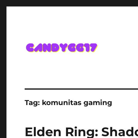
Candygg17 Angka Game K
Tag:
komunitas gaming
Elden Ring: Shad