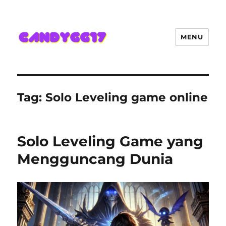
MENU
Candygg17 Angka Game Kini
Hadir Semakin Mantap Jackpot
Tag:
Solo Leveling game online
Solo Leveling Game yang
Mengguncang Dunia