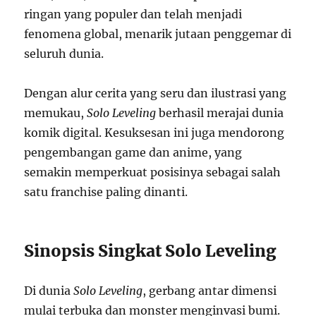
ringan yang populer dan telah menjadi
fenomena global, menarik jutaan penggemar di
seluruh dunia.
Dengan alur cerita yang seru dan ilustrasi yang
memukau,
Solo Leveling
berhasil merajai dunia
komik digital. Kesuksesan ini juga mendorong
pengembangan game dan anime, yang
semakin memperkuat posisinya sebagai salah
satu franchise paling dinanti.
Sinopsis Singkat Solo Leveling
Di dunia
Solo Leveling
, gerbang antar dimensi
mulai terbuka dan monster menginvasi bumi.