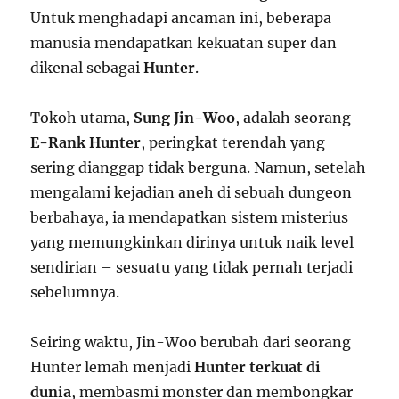
Untuk menghadapi ancaman ini, beberapa
manusia mendapatkan kekuatan super dan
dikenal sebagai
Hunter
.
Tokoh utama,
Sung Jin-Woo
, adalah seorang
E-Rank Hunter
, peringkat terendah yang
sering dianggap tidak berguna. Namun, setelah
mengalami kejadian aneh di sebuah dungeon
berbahaya, ia mendapatkan sistem misterius
yang memungkinkan dirinya untuk naik level
sendirian – sesuatu yang tidak pernah terjadi
sebelumnya.
Seiring waktu, Jin-Woo berubah dari seorang
Hunter lemah menjadi
Hunter terkuat di
dunia
, membasmi monster dan membongkar