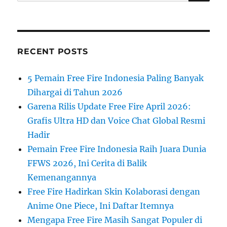
for:
RECENT POSTS
5 Pemain Free Fire Indonesia Paling Banyak
Dihargai di Tahun 2026
Garena Rilis Update Free Fire April 2026:
Grafis Ultra HD dan Voice Chat Global Resmi
Hadir
Pemain Free Fire Indonesia Raih Juara Dunia
FFWS 2026, Ini Cerita di Balik
Kemenangannya
Free Fire Hadirkan Skin Kolaborasi dengan
Anime One Piece, Ini Daftar Itemnya
Mengapa Free Fire Masih Sangat Populer di