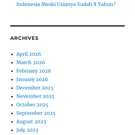
Indonesia Meski Usianya Sudah 8 Tahun?
ARCHIVES
April 2026
March 2026
February 2026
January 2026
December 2025
November 2025
October 2025
September 2025
August 2025
July 2025